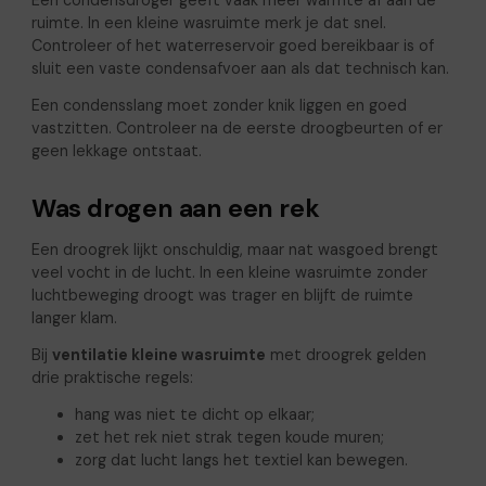
Een condensdroger geeft vaak meer warmte af aan de
ruimte. In een kleine wasruimte merk je dat snel.
Controleer of het waterreservoir goed bereikbaar is of
sluit een vaste condensafvoer aan als dat technisch kan.
Een condensslang moet zonder knik liggen en goed
vastzitten. Controleer na de eerste droogbeurten of er
geen lekkage ontstaat.
Was drogen aan een rek
Een droogrek lijkt onschuldig, maar nat wasgoed brengt
veel vocht in de lucht. In een kleine wasruimte zonder
luchtbeweging droogt was trager en blijft de ruimte
langer klam.
Bij
ventilatie kleine wasruimte
met droogrek gelden
drie praktische regels:
hang was niet te dicht op elkaar;
zet het rek niet strak tegen koude muren;
zorg dat lucht langs het textiel kan bewegen.