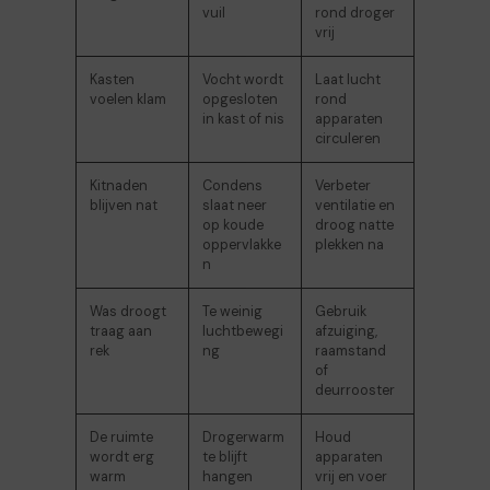
vuil
rond droger
vrij
Kasten
Vocht wordt
Laat lucht
voelen klam
opgesloten
rond
in kast of nis
apparaten
circuleren
Kitnaden
Condens
Verbeter
blijven nat
slaat neer
ventilatie en
op koude
droog natte
oppervlakke
plekken na
n
Was droogt
Te weinig
Gebruik
traag aan
luchtbewegi
afzuiging,
rek
ng
raamstand
of
deurrooster
De ruimte
Drogerwarm
Houd
wordt erg
te blijft
apparaten
warm
hangen
vrij en voer