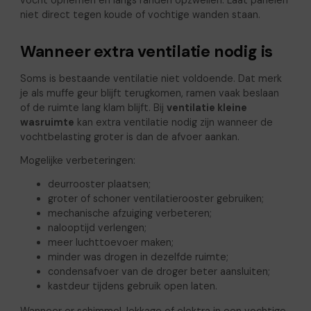
vocht opnemen en langs randen opzwellen. Laat panelen
niet direct tegen koude of vochtige wanden staan.
Wanneer extra ventilatie nodig is
Soms is bestaande ventilatie niet voldoende. Dat merk
je als muffe geur blijft terugkomen, ramen vaak beslaan
of de ruimte lang klam blijft. Bij
ventilatie kleine
wasruimte
kan extra ventilatie nodig zijn wanneer de
vochtbelasting groter is dan de afvoer aankan.
Mogelijke verbeteringen:
deurrooster plaatsen;
groter of schoner ventilatierooster gebruiken;
mechanische afzuiging verbeteren;
nalooptijd verlengen;
meer luchttoevoer maken;
minder was drogen in dezelfde ruimte;
condensafvoer van de droger beter aansluiten;
kastdeur tijdens gebruik open laten.
Wanneer er schimmel, lekkage of elektra in een vochtige