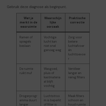
Gebruik deze diagnose als beginpunt.
Wat je
Waarschijn
Praktische
merkt in de
lijke
correctie
wasruimte
oorzaak
Ramen of
Vochtige
Zorg voor
spiegels
lucht kan
betere
beslaan
niet snel
luchtafvoer
genoeg weg
én
luchttoevoe
r
De ruimte
Wasgoed,
Ventileer
ruikt muf
pluis of
langer en
kastmateria
reinig filters
al blijft
vochtig
Drogerprogr
Luchtstroo
Maak filters
amma duurt
m is beperkt
schoon en
langer
of filter is
houd ruimte