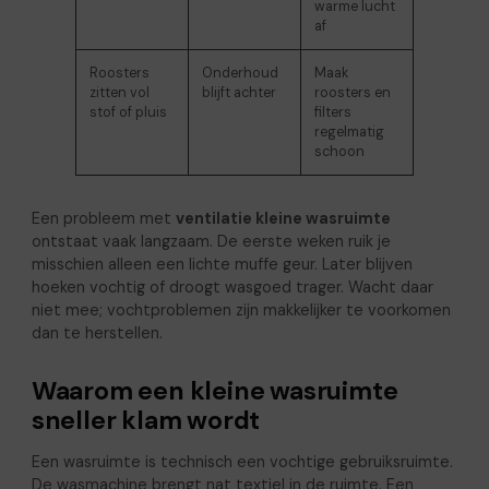
warme lucht
af
Roosters
Onderhoud
Maak
zitten vol
blijft achter
roosters en
stof of pluis
filters
regelmatig
schoon
Een probleem met
ventilatie kleine wasruimte
ontstaat vaak langzaam. De eerste weken ruik je
misschien alleen een lichte muffe geur. Later blijven
hoeken vochtig of droogt wasgoed trager. Wacht daar
niet mee; vochtproblemen zijn makkelijker te voorkomen
dan te herstellen.
Waarom een kleine wasruimte
sneller klam wordt
Een wasruimte is technisch een vochtige gebruiksruimte.
De wasmachine brengt nat textiel in de ruimte. Een