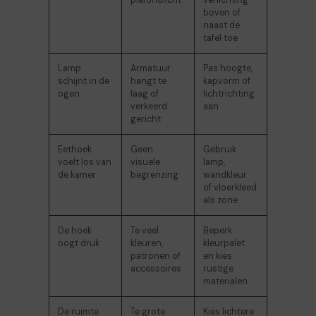
boven of
naast de
tafel toe
Lamp
Armatuur
Pas hoogte,
schijnt in de
hangt te
kapvorm of
ogen
laag of
lichtrichting
verkeerd
aan
gericht
Eethoek
Geen
Gebruik
voelt los van
visuele
lamp,
de kamer
begrenzing
wandkleur
of vloerkleed
als zone
De hoek
Te veel
Beperk
oogt druk
kleuren,
kleurpalet
patronen of
en kies
accessoires
rustige
materialen
De ruimte
Te grote
Kies lichtere