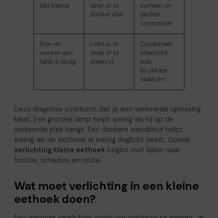
lijkt kleiner
lamp of te
vormen en
donker vlak
zachte
contrasten
Eten en
Licht is te
Combineer
werken aan
zwak of te
sfeerlicht
tafel is lastig
sfeervol
met
bruikbaar
taaklicht
Deze diagnose voorkomt dat je een verkeerde oplossing
kiest. Een grotere lamp helpt weinig als hij op de
verkeerde plek hangt. Een donkere wandkleur helpt
weinig als de eethoek al weinig daglicht heeft. Goede
verlichting kleine eethoek
begint met kijken naar
functie, schaduw en route.
Wat moet verlichting in een kleine
eethoek doen?
Een eethoek heeft licht nodig om praktisch te werken. Je