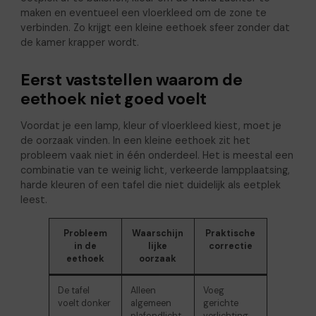
maken en eventueel een vloerkleed om de zone te
verbinden. Zo krijgt een kleine eethoek sfeer zonder dat
de kamer krapper wordt.
Eerst vaststellen waarom de
eethoek niet goed voelt
Voordat je een lamp, kleur of vloerkleed kiest, moet je
de oorzaak vinden. In een kleine eethoek zit het
probleem vaak niet in één onderdeel. Het is meestal een
combinatie van te weinig licht, verkeerde lampplaatsing,
harde kleuren of een tafel die niet duidelijk als eetplek
leest.
Probleem
Waarschijn
Praktische
in de
lijke
correctie
eethoek
oorzaak
De tafel
Alleen
Voeg
voelt donker
algemeen
gerichte
plafondlicht
verlichting