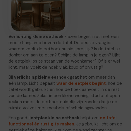
Verlichting kleine eethoek
kiezen begint niet met een
mooie hanglamp boven de tafel. De eerste vraag is:
waarom voelt de eethoek nu niet prettig? Is de tafel te
donker om aan te eten? Schijnt de lamp in je ogen? Lijkt
de eetplek los te staan van de woonkamer? Of is er wel
licht, maar voelt de hoek vlak, koud of onrustig?
Bij
verlichting kleine eethoek
gaat het om meer dan
één lamp. Licht bepaalt
waar de eetplek begint
, hoe de
tafel wordt gebruikt en hoe de hoek aanvoelt in de rest
van de kamer. Zeker in een kleine woning, studio of open
keuken moet de eethoek duidelijk zijn zonder dat je de
ruimte vol zet met meubels of scheidingswanden.
Een goed
lichtplan kleine eethoek
helpt om
de tafel
functioneel én rustig te maken
. Je gebruikt licht om de
eetplek af te bakenen, kleur om de wand zachter te