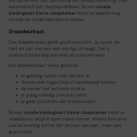
Een schuifdeur lost dus vooral het deurprobleem op. Niet
automatisch het diepteprobleem. Bij een
smalle
kledingkast kleine slaapkamer
moet je daarom nog
steeds de totale kastdiepte meten.
Draaideurkast
Een draaideurkast geeft goed overzicht. Je opent de
kast en ziet meteen wat erin ligt of hangt. Dat is
praktisch bij kleding sorteren en schoonmaken.
Een draaideurkast werkt goed als:
er genoeg ruimte vóór de kast is;
deuren niet tegen bed of nachtkastje botsen;
de kamer niet extreem smal is;
je graag volledig overzicht hebt;
je geen schuifrails wilt onderhouden.
Bij een
smalle kledingkast kleine slaapkamer
moet je
draaideuren altijd in open stand meten. Anders kom je er
pas na levering achter dat de kast wel past, maar niet
goed werkt.