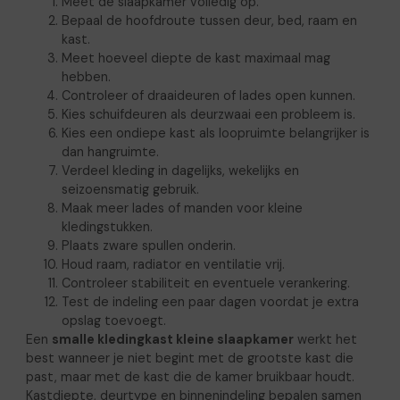
Meet de slaapkamer volledig op.
Bepaal de hoofdroute tussen deur, bed, raam en
kast.
Meet hoeveel diepte de kast maximaal mag
hebben.
Controleer of draaideuren of lades open kunnen.
Kies schuifdeuren als deurzwaai een probleem is.
Kies een ondiepe kast als loopruimte belangrijker is
dan hangruimte.
Verdeel kleding in dagelijks, wekelijks en
seizoensmatig gebruik.
Maak meer lades of manden voor kleine
kledingstukken.
Plaats zware spullen onderin.
Houd raam, radiator en ventilatie vrij.
Controleer stabiliteit en eventuele verankering.
Test de indeling een paar dagen voordat je extra
opslag toevoegt.
Een
smalle kledingkast kleine slaapkamer
werkt het
best wanneer je niet begint met de grootste kast die
past, maar met de kast die de kamer bruikbaar houdt.
Kastdiepte, deurtype en binnenindeling bepalen samen