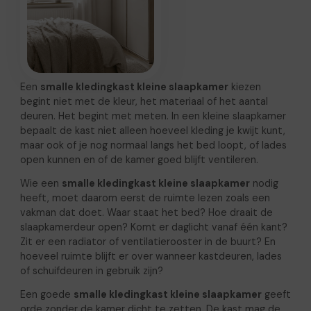
Een
smalle kledingkast kleine slaapkamer
kiezen
begint niet met de kleur, het materiaal of het aantal
deuren. Het begint met meten. In een kleine slaapkamer
bepaalt de kast niet alleen hoeveel kleding je kwijt kunt,
maar ook of je nog normaal langs het bed loopt, of lades
open kunnen en of de kamer goed blijft ventileren.
Wie een
smalle kledingkast kleine slaapkamer
nodig
heeft, moet daarom eerst de ruimte lezen zoals een
vakman dat doet. Waar staat het bed? Hoe draait de
slaapkamerdeur open? Komt er daglicht vanaf één kant?
Zit er een radiator of ventilatierooster in de buurt? En
hoeveel ruimte blijft er over wanneer kastdeuren, lades
of schuifdeuren in gebruik zijn?
Een goede
smalle kledingkast kleine slaapkamer
geeft
orde zonder de kamer dicht te zetten. De kast mag de