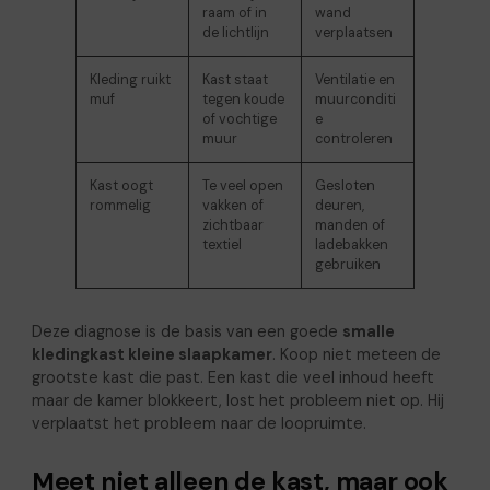
raam of in
wand
de lichtlijn
verplaatsen
Kleding ruikt
Kast staat
Ventilatie en
muf
tegen koude
muurconditi
of vochtige
e
muur
controleren
Kast oogt
Te veel open
Gesloten
rommelig
vakken of
deuren,
zichtbaar
manden of
textiel
ladebakken
gebruiken
Deze diagnose is de basis van een goede
smalle
kledingkast kleine slaapkamer
. Koop niet meteen de
grootste kast die past. Een kast die veel inhoud heeft
maar de kamer blokkeert, lost het probleem niet op. Hij
verplaatst het probleem naar de loopruimte.
Meet niet alleen de kast, maar ook