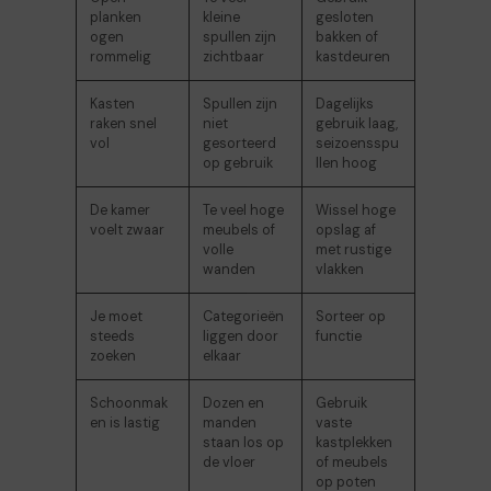
planken
kleine
gesloten
ogen
spullen zijn
bakken of
rommelig
zichtbaar
kastdeuren
Kasten
Spullen zijn
Dagelijks
raken snel
niet
gebruik laag,
vol
gesorteerd
seizoensspu
op gebruik
llen hoog
De kamer
Te veel hoge
Wissel hoge
voelt zwaar
meubels of
opslag af
volle
met rustige
wanden
vlakken
Je moet
Categorieën
Sorteer op
steeds
liggen door
functie
zoeken
elkaar
Schoonmak
Dozen en
Gebruik
en is lastig
manden
vaste
staan los op
kastplekken
de vloer
of meubels
op poten