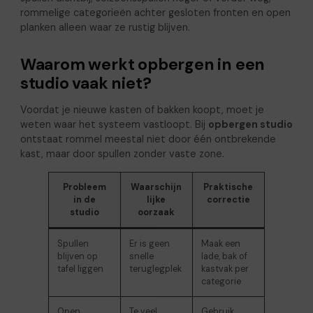
rommelige categorieën achter gesloten fronten en open
planken alleen waar ze rustig blijven.
Waarom werkt opbergen in een
studio vaak niet?
Voordat je nieuwe kasten of bakken koopt, moet je
weten waar het systeem vastloopt. Bij
opbergen studio
ontstaat rommel meestal niet door één ontbrekende
kast, maar door spullen zonder vaste zone.
Probleem
Waarschijn
Praktische
in de
lijke
correctie
studio
oorzaak
Spullen
Er is geen
Maak een
blijven op
snelle
lade, bak of
tafel liggen
teruglegplek
kastvak per
categorie
Open
Te veel
Gebruik