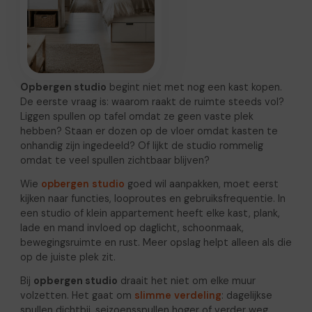
Opbergen studio
begint niet met nog een kast kopen.
De eerste vraag is: waarom raakt de ruimte steeds vol?
Liggen spullen op tafel omdat ze geen vaste plek
hebben? Staan er dozen op de vloer omdat kasten te
onhandig zijn ingedeeld? Of lijkt de studio rommelig
omdat te veel spullen zichtbaar blijven?
Wie
opbergen studio
goed wil aanpakken, moet eerst
kijken naar functies, looproutes en gebruiksfrequentie. In
een studio of klein appartement heeft elke kast, plank,
lade en mand invloed op daglicht, schoonmaak,
bewegingsruimte en rust. Meer opslag helpt alleen als die
op de juiste plek zit.
Bij
opbergen studio
draait het niet om elke muur
volzetten. Het gaat om
slimme verdeling
: dagelijkse
spullen dichtbij, seizoensspullen hoger of verder weg,