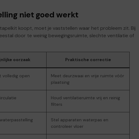
lling niet goed werkt
pelkit koopt, moet je vaststellen waar het probleem zit. Bij
stal door te weinig bewegingsruimte, slechte ventilatie of
nlijke oorzaak
Praktische correctie
t volledig open
Meet deurzwaai en vrije ruimte vóór
plaatsing
irculatie
Houd ventilatieruimte vrij en reinig
filters
waterpasstelling
Stel apparaten waterpas en
controleer vloer