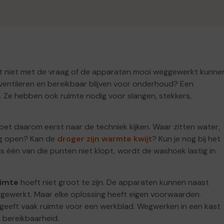
t niet met de vraag of de apparaten mooi weggewerkt kunne
 ventileren en bereikbaar blijven voor onderhoud? Een
. Ze hebben ook ruimte nodig voor slangen, stekkers,
moet daarom eerst naar de techniek kijken. Waar zitten water,
ig open? Kan de
droger zijn warmte kwijt
? Kun je nog bij het
ls één van die punten niet klopt, wordt de washoek lastig in
uimte
hoeft niet groot te zijn. De apparaten kunnen naast
gewerkt. Maar elke oplossing heeft eigen voorwaarden.
 geeft vaak ruimte voor een werkblad. Wegwerken in een kast
n bereikbaarheid.