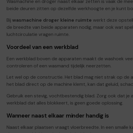
Wasmachine en droger naast elkaar zetten is vaak de meest 
beide deuren zitten op dezelfde werkhoogte en je kunt 
Bij
wasmachine droger kleine ruimte
werkt deze opstell
de breedte van beide apparaten nodig, maar ook wat speli
luchtcirculatie vragen ruimte.
Voordeel van een werkblad
Een werkblad boven de apparaten maakt de washoek veel p
controleren of een wasmand tijdelijk neerzetten.
Let wel op de constructie. Het blad mag niet strak op de a
het blad direct op de machine klemt, kan dat geluid, schad
Gebruik een stevig, vochtbestendig blad. Zorg ook dat je
werkblad dat alles blokkeert, is geen goede oplossing.
Wanneer naast elkaar minder handig is
Naast elkaar plaatsen vraagt vloerbreedte. In een smalle 