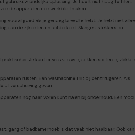
gebruiksvriendelijke oplossing. Je hoeft niet hoog te tillen,
boven de apparaten een werkblad maken.
ing vooral goed als je genoeg breedte hebt. Je hebt niet alle
ng aan de zijkanten en achterkant. Slangen, stekkers en
raktischer. Je kunt er was vouwen, sokken sorteren, vlekke
pparaten rusten. Een wasmachine trilt bij centrifugeren. Als
e of verschuiving geven.
 apparaten nog naar voren kunt halen bij onderhoud. Een mooi
kast, gang of badkamerhoek is dat vaak niet haalbaar. Ook kan