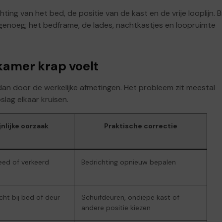
ting van het bed, de positie van de kast en de vrije looplijn. Bi
genoeg; het bedframe, de lades, nachtkastjes en loopruimte
kamer krap voelt
 dan door de werkelijke afmetingen. Het probleem zit meestal
slag elkaar kruisen.
nlijke oorzaak
Praktische correctie
eed of verkeerd
Bedrichting opnieuw bepalen
cht bij bed of deur
Schuifdeuren, ondiepe kast of
andere positie kiezen