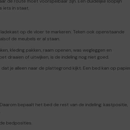
 de route moet voorspelbaar zijn. Eén duidelijke looplijn
iets in staat.
 ladekast op de vloer te markeren. Teken ook openstaande
lsof de meubels er al staan.
aken, kleding pakken, raam openen, was wegleggen en
t draaien of uitwijken, is de indeling nog niet goed.
at je alleen naar de plattegrond kijkt. Een bed kan op papie
Daarom bepaalt het bed de rest van de indeling: kastpositie,
.
de bedposities.