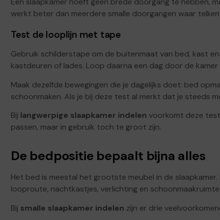
Een slaapkamer hoeft geen brede doorgang te hebben, maar
werkt beter dan meerdere smalle doorgangen waar telkens 
Test de looplijn met tape
Gebruik schilderstape om de buitenmaat van bed, kast en
kastdeuren of lades. Loop daarna een dag door de kamer a
Maak dezelfde bewegingen die je dagelijks doet: bed opm
schoonmaken. Als je bij deze test al merkt dat je steeds moe
Bij
langwerpige slaapkamer indelen
voorkomt deze test d
passen, maar in gebruik toch te groot zijn.
De bedpositie bepaalt bijna alles
Het bed is meestal het grootste meubel in de slaapkamer. 
looproute, nachtkastjes, verlichting en schoonmaakruimte
Bij
smalle slaapkamer indelen
zijn er drie veelvoorkomen