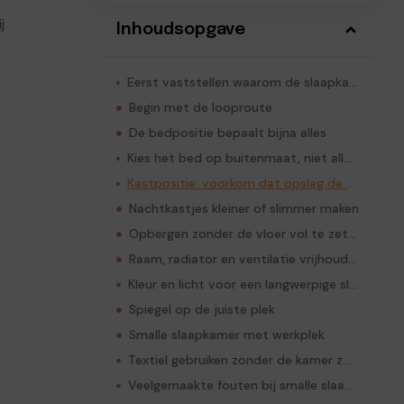
j
Inhoudsopgave
Eerst vaststellen waarom de slaapkamer krap voelt
Begin met de looproute
De bedpositie bepaalt bijna alles
Kies het bed op buitenmaat, niet alleen op matrasmaat
Kastpositie: voorkom dat opslag de kamer blokkeert
Nachtkastjes kleiner of slimmer maken
Opbergen zonder de vloer vol te zetten
Raam, radiator en ventilatie vrijhouden
Kleur en licht voor een langwerpige slaapkamer
Spiegel op de juiste plek
Smalle slaapkamer met werkplek
Textiel gebruiken zonder de kamer zwaar te maken
Veelgemaakte fouten bij smalle slaapkamer indelen