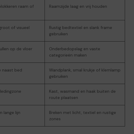
lokkeren raam of
Raamzijde laag en vrij houden
groot of visueel
Rustig bedtextiel en slank frame
gebruiken
ullen op de vloer
Onderbedopslag en vaste
categorieën maken
e naast bed
Wandplank, smal krukje of klemlamp
gebruiken
kledingzone
Kast, wasmand en haak buiten de
route plaatsen
n lange lijn
Breken met licht, textiel en rustige
zones