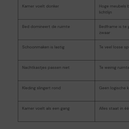
Kamer voelt donker
Hoge meubels b
lichtlijn
Bed domineert de ruimte
Bedframe is te 
zwaar
Schoonmaken is lastig
Te veel losse sp
Nachtkastjes passen niet
Te weinig ruimt
Kleding slingert rond
Geen logische 
Kamer voelt als een gang
Alles staat in éé