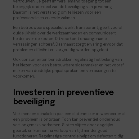
vertrouwen. Je geeft immers iemand toegang tot een
belangrijk onderdeel van de beveiliging van je woning.
Daarom is het verstandig om te kiezen voor een
professionele en erkende vakman.
Een betrouwbare specialist werkt transparant, geeft vooraf
duidelijkheid over de werkzaamheden en communiceert
helder over de kosten. Dit voorkomt onaangename
verrassingen achteraf. Daarnaast zorgt ervaring ervoor dat
problemen efficiënt en zorgvuldig worden opgelost.
Ook consumenten benadrukken regelmatig het belang van
het kiezen voor een betrouwbare slotenmaker en het vooraf
maken van duidelijke prijsafspraken om verrassingen te
voorkomen.
Investeren in preventieve
beveiliging
Veel mensen schakelen pas een slotenmaker in wanneer er al
een probleem is ontstaan. Toch kan preventief onderhoud
veel ongemak voorkomen. Sloten slijten door dagelijks
gebruik en kunnen na verloop van tijd minder goed
functioneren. Regelmatige controle helpt om defecten tijdig