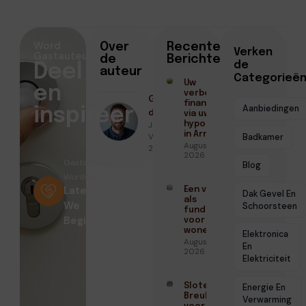
Word
Over
Recente
Verken
Gastauteur
de
Berichten
de
Deel
auteur
Categorieë
Uw
en
verbouwing
Geschreven
financieren
Aanbiedingen
inspireer
door
via uw
Jeroen van
hypotheek
in Arnhem
Vliet ● juni 16,
Badkamer
Augustus 3,
2026
2026
Gastschrijver
Blog
Worden?
Laten
Een vloer
Dak Gevel En
als
We
Schoorsteen
fundament
Beginnen
voor blits
wonen
Elektronica
Augustus 3,
En
2026
Elektriciteit
Slotenmaker
Energie En
Breukelen
Verwarming