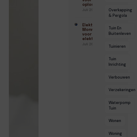
voor veilige
oplossingen
Overkapping
Juli 29, 2026
& Pergola
Elektricien
Tuin En
Monnickendam
Buitenleven
voor veilige
elektra
Juli 28, 2026
Tuinieren
Tuin
Inrichting
Verbouwen
Verzekeringen
Waterpomp
Tuin
Wonen
Woning