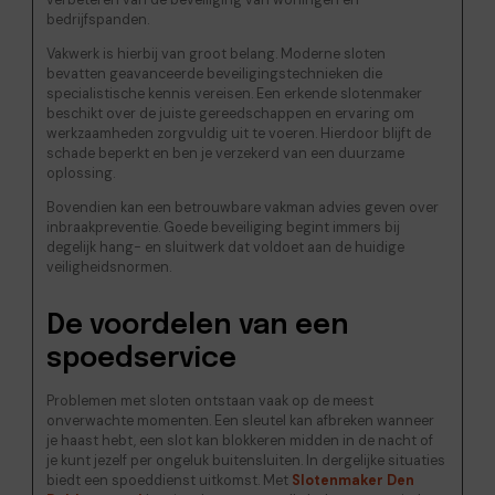
verbeteren van de beveiliging van woningen en
bedrijfspanden.
Vakwerk is hierbij van groot belang. Moderne sloten
bevatten geavanceerde beveiligingstechnieken die
specialistische kennis vereisen. Een erkende slotenmaker
beschikt over de juiste gereedschappen en ervaring om
werkzaamheden zorgvuldig uit te voeren. Hierdoor blijft de
schade beperkt en ben je verzekerd van een duurzame
oplossing.
Bovendien kan een betrouwbare vakman advies geven over
inbraakpreventie. Goede beveiliging begint immers bij
degelijk hang- en sluitwerk dat voldoet aan de huidige
veiligheidsnormen.
De voordelen van een
spoedservice
Problemen met sloten ontstaan vaak op de meest
onverwachte momenten. Een sleutel kan afbreken wanneer
je haast hebt, een slot kan blokkeren midden in de nacht of
je kunt jezelf per ongeluk buitensluiten. In dergelijke situaties
biedt een spoeddienst uitkomst. Met
Slotenmaker Den