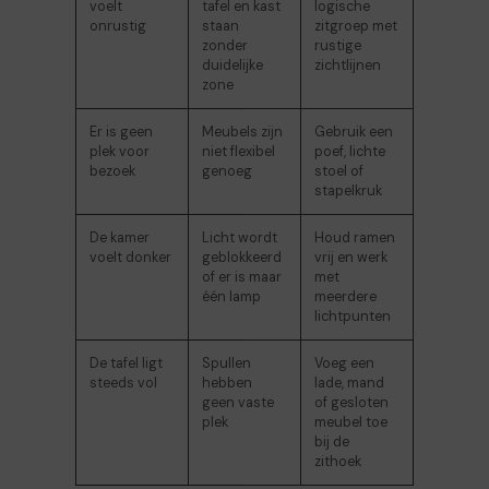
voelt
tafel en kast
logische
onrustig
staan
zitgroep met
zonder
rustige
duidelijke
zichtlijnen
zone
Er is geen
Meubels zijn
Gebruik een
plek voor
niet flexibel
poef, lichte
bezoek
genoeg
stoel of
stapelkruk
De kamer
Licht wordt
Houd ramen
voelt donker
geblokkeerd
vrij en werk
of er is maar
met
één lamp
meerdere
lichtpunten
De tafel ligt
Spullen
Voeg een
steeds vol
hebben
lade, mand
geen vaste
of gesloten
plek
meubel toe
bij de
zithoek