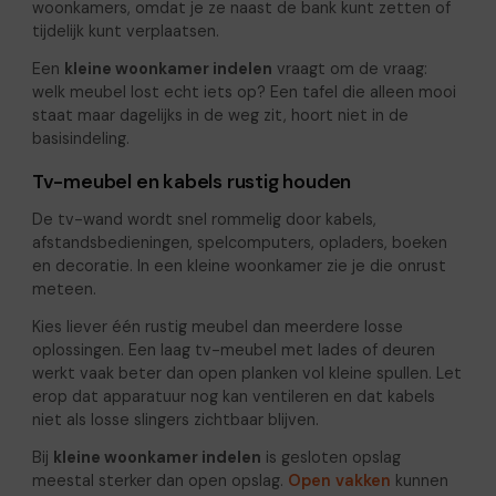
woonkamers, omdat je ze naast de bank kunt zetten of
tijdelijk kunt verplaatsen.
Een
kleine woonkamer indelen
vraagt om de vraag:
welk meubel lost echt iets op? Een tafel die alleen mooi
staat maar dagelijks in de weg zit, hoort niet in de
basisindeling.
Tv-meubel en kabels rustig houden
De tv-wand wordt snel rommelig door kabels,
afstandsbedieningen, spelcomputers, opladers, boeken
en decoratie. In een kleine woonkamer zie je die onrust
meteen.
Kies liever één rustig meubel dan meerdere losse
oplossingen. Een laag tv-meubel met lades of deuren
werkt vaak beter dan open planken vol kleine spullen. Let
erop dat apparatuur nog kan ventileren en dat kabels
niet als losse slingers zichtbaar blijven.
Bij
kleine woonkamer indelen
is gesloten opslag
meestal sterker dan open opslag.
Open vakken
kunnen