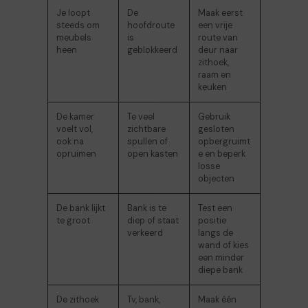
Je loopt
De
Maak eerst
steeds om
hoofdroute
een vrije
meubels
is
route van
heen
geblokkeerd
deur naar
zithoek,
raam en
keuken
De kamer
Te veel
Gebruik
voelt vol,
zichtbare
gesloten
ook na
spullen of
opbergruimt
opruimen
open kasten
e en beperk
losse
objecten
De bank lijkt
Bank is te
Test een
te groot
diep of staat
positie
verkeerd
langs de
wand of kies
een minder
diepe bank
De zithoek
Tv, bank,
Maak één