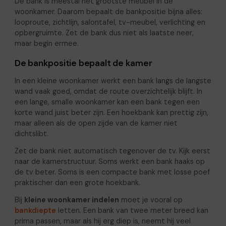
De bank is meestal het grootste meubel in de
woonkamer. Daarom bepaalt de bankpositie bijna alles:
looproute, zichtlijn, salontafel, tv-meubel, verlichting en
opbergruimte. Zet de bank dus niet als laatste neer,
maar begin ermee.
De bankpositie bepaalt de kamer
In een kleine woonkamer werkt een bank langs de langste
wand vaak goed, omdat de route overzichtelijk blijft. In
een lange, smalle woonkamer kan een bank tegen een
korte wand juist beter zijn. Een hoekbank kan prettig zijn,
maar alleen als de open zijde van de kamer niet
dichtslibt.
Zet de bank niet automatisch tegenover de tv. Kijk eerst
naar de kamerstructuur. Soms werkt een bank haaks op
de tv beter. Soms is een compacte bank met losse poef
praktischer dan een grote hoekbank.
Bij
kleine woonkamer indelen
moet je vooral op
bankdiepte
letten. Een bank van twee meter breed kan
prima passen, maar als hij erg diep is, neemt hij veel