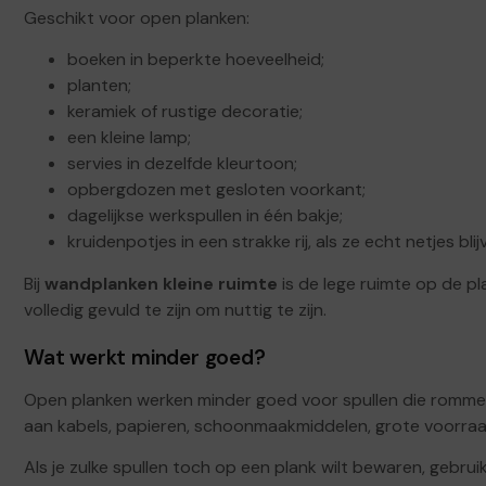
Geschikt voor open planken:
boeken in beperkte hoeveelheid;
planten;
keramiek of rustige decoratie;
een kleine lamp;
servies in dezelfde kleurtoon;
opbergdozen met gesloten voorkant;
dagelijkse werkspullen in één bakje;
kruidenpotjes in een strakke rij, als ze echt netjes blij
Bij
wandplanken kleine ruimte
is de lege ruimte op de pla
volledig gevuld te zijn om nuttig te zijn.
Wat werkt minder goed?
Open planken werken minder goed voor spullen die rommeli
aan kabels, papieren, schoonmaakmiddelen, grote voorraad, l
Als je zulke spullen toch op een plank wilt bewaren, gebrui