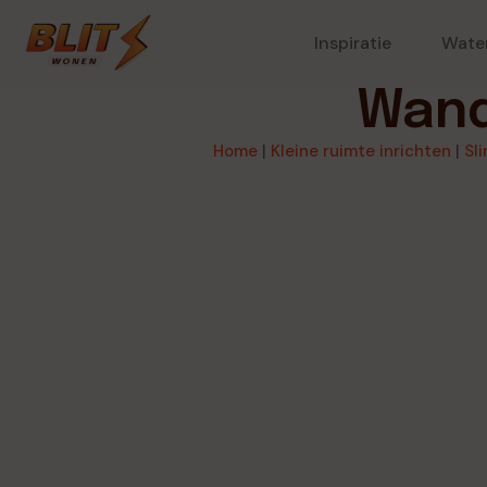
Inspiratie
Wate
Wand
Home
|
Kleine ruimte inrichten
|
Sl