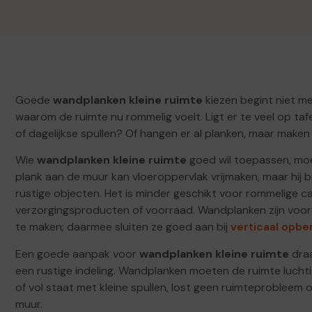
Goede
wandplanken kleine ruimte
kiezen begint niet me
waarom de ruimte nu rommelig voelt. Ligt er te veel op tafe
of dagelijkse spullen? Of hangen er al planken, maar maken
Wie
wandplanken kleine ruimte
goed wil toepassen, moet
plank aan de muur kan vloeroppervlak vrijmaken, maar hij br
rustige objecten. Het is minder geschikt voor rommelige ca
verzorgingsproducten of voorraad. Wandplanken zijn voora
te maken; daarmee sluiten ze goed aan bij
verticaal opbe
Een goede aanpak voor
wandplanken kleine ruimte
draa
een rustige indeling. Wandplanken moeten de ruimte luchtig
of vol staat met kleine spullen, lost geen ruimteprobleem o
muur.