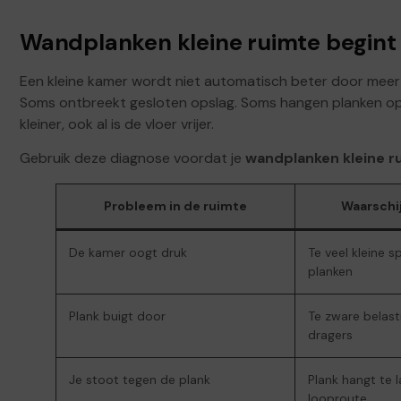
Wandplanken kleine ruimte begint
Een kleine kamer wordt niet automatisch beter door meer 
Soms ontbreekt gesloten opslag. Soms hangen planken op o
kleiner, ook al is de vloer vrijer.
Gebruik deze diagnose voordat je
wandplanken kleine r
Probleem in de ruimte
Waarschij
De kamer oogt druk
Te veel kleine s
planken
Plank buigt door
Te zware belast
dragers
Je stoot tegen de plank
Plank hangt te l
looproute