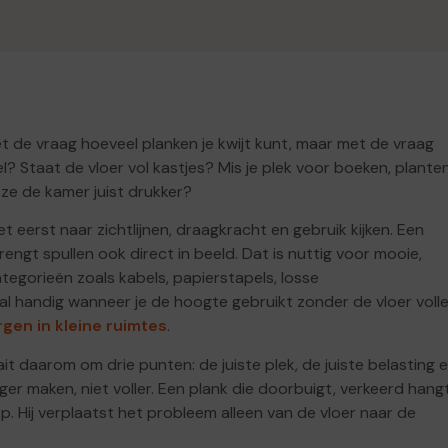
t de vraag hoeveel planken je kwijt kunt, maar met de vraag
l? Staat de vloer vol kastjes? Mis je plek voor boeken, plante
 ze de kamer juist drukker?
 eerst naar zichtlijnen, draagkracht en gebruik kijken. Een
engt spullen ook direct in beeld. Dat is nuttig voor mooie,
tegorieën zoals kabels, papierstapels, losse
l handig wanneer je de hoogte gebruikt zonder de vloer volle
rgen in kleine ruimtes
.
it daarom om drie punten: de juiste plek, de juiste belasting 
er maken, niet voller. Een plank die doorbuigt, verkeerd hang
p. Hij verplaatst het probleem alleen van de vloer naar de