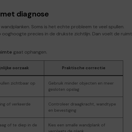
 met diagnose
wandplanken. Soms is het echte probleem te veel spullen.
oghoogte precies in de drukste zichtlijn. Dan voelt de ruim
uimte
gaat ophangen.
nlijke oorzaak
Praktische correctie
pullen zichtbaar op
Gebruik minder objecten en meer
gesloten opslag
ing of verkeerde
Controleer draagkracht, wandtype
en bevestiging
aag of te diep in de
Kies een smalle wandplank of
verplaats de plank