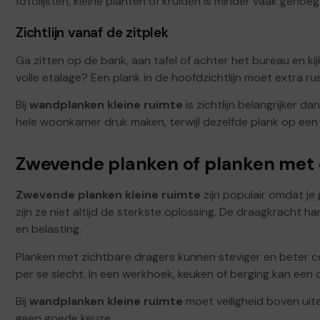
fotolijsten, kleine planten of kruiden is minder vaak genoeg
Zichtlijn vanaf de zitplek
Ga zitten op de bank, aan tafel of achter het bureau en kijk
volle etalage? Een plank in de hoofdzichtlijn moet extra rust
Bij
wandplanken kleine ruimte
is zichtlijn belangrijker 
hele woonkamer druk maken, terwijl dezelfde plank op een 
Zwevende planken of planken met 
Zwevende planken kleine ruimte
zijn populair omdat je
zijn ze niet altijd de sterkste oplossing. De draagkracht 
en belasting.
Planken met zichtbare dragers kunnen steviger en beter con
per se slecht. In een werkhoek, keuken of berging kan een dui
Bij
wandplanken kleine ruimte
moet veiligheid boven uite
geen goede keuze.