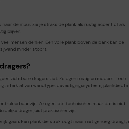
.
 naar de muur. Zie je straks de plank als rustig accent of als
ig blijven.
dan veel mensen denken. Een volle plank boven de bank kan de
zijwand minder stoort.
dragers?
 geen zichtbare dragers ziet. Ze ogen rustig en modern. Toch
hangt sterk af van wandtype, bevestigingssysteem, plankdiepte
troleerbaar zijn. Ze ogen iets technischer, maar dat is niet
delijke drager juist praktischer zijn.
rlijk gaan. Een plank die strak oogt maar niet genoeg draagt, 