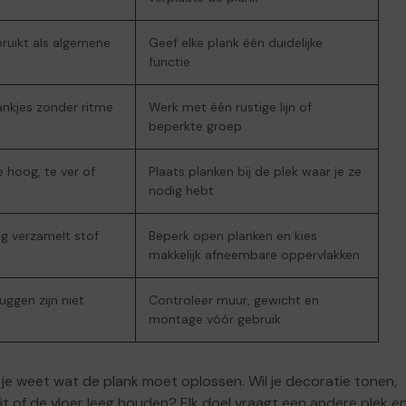
ruikt als algemene
Geef elke plank één duidelijke
functie
lankjes zonder ritme
Werk met één rustige lijn of
beperkte groep
e hoog, te ver of
Plaats planken bij de plek waar je ze
nodig hebt
g verzamelt stof
Beperk open planken en kies
makkelijk afneembare oppervlakken
ggen zijn niet
Controleer muur, gewicht en
montage vóór gebruik
je weet wat de plank moet oplossen. Wil je decoratie tonen,
t of de vloer leeg houden? Elk doel vraagt een andere plek e