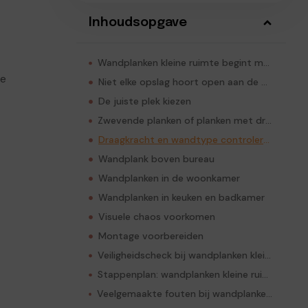
Inhoudsopgave
Wandplanken kleine ruimte begint met diagnose
te
Niet elke opslag hoort open aan de muur
De juiste plek kiezen
Zwevende planken of planken met dragers?
Draagkracht en wandtype controleren
Wandplank boven bureau
Wandplanken in de woonkamer
Wandplanken in keuken en badkamer
Visuele chaos voorkomen
Montage voorbereiden
Veiligheidscheck bij wandplanken kleine ruimte
Stappenplan: wandplanken kleine ruimte toepassen
Veelgemaakte fouten bij wandplanken kleine ruimte