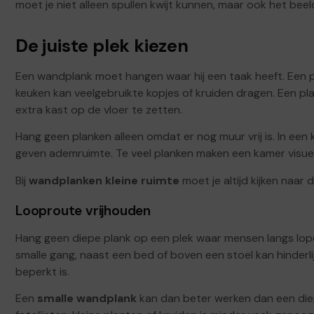
moet je niet alleen spullen kwijt kunnen, maar ook het beel
De juiste plek kiezen
Een wandplank moet hangen waar hij een taak heeft. Een p
keuken kan veelgebruikte kopjes of kruiden dragen. Een p
extra kast op de vloer te zetten.
Hang geen planken alleen omdat er nog muur vrij is. In een
geven ademruimte. Te veel planken maken een kamer visueel 
Bij
wandplanken kleine ruimte
moet je altijd kijken naar d
Looproute vrijhouden
Hang geen diepe plank op een plek waar mensen langs lop
smalle gang, naast een bed of boven een stoel kan hinderlij
beperkt is.
Een
smalle wandplank
kan dan beter werken dan een die