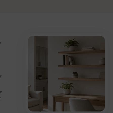
n
r
en
t