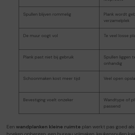
Spullen blijven rommelig
Plank wordt geb
verzamelplek
De muur oogt vol
Te veel losse p
Plank past niet bij gebruik
Spullen liggen t
onhandig
Schoonmaken kost meer tijd
Veel open opsla
Bevestiging voelt onzeker
Wandtype of plu
passend
Een
wandplanken kleine ruimte
plan werkt pas goed als 
boeken opbergen, een bureau vrijmaken, keukenspullen kwij