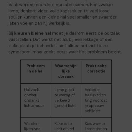
Vaak werken meerdere oorzaken samen. Een zwakke
lamp, donkere vloer, volle kapstok en te veel losse
spullen kunnen een kleine hal veel smaller en zwaarder
laten voelen dan hij werkelijk is.
Bij
kleuren kleine hal
moet je daarom eerst de oorzaak
vaststellen. Dat werkt net als bij een lekkage of een
zieke plant: je behandelt niet alleen het zichtbare
symptoom, maar zoekt eerst waar het probleem begint.
Probleem
Waarschijn
Praktische
in de hal
lijke
correctie
oorzaak
Hal voelt
Lamp geeft
Verbeter
donker
te weinig of
basisverlich
ondanks
verkeerd
ting voordat
lichte muur
gericht licht
je opnieuw
schildert
Wanden
Kleur is te
Kies warme
lijken snel
licht of verf
lichte tint en