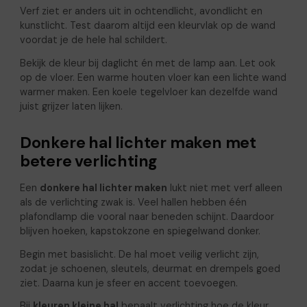
Verf ziet er anders uit in ochtendlicht, avondlicht en
kunstlicht. Test daarom altijd een kleurvlak op de wand
voordat je de hele hal schildert.
Bekijk de kleur bij daglicht én met de lamp aan. Let ook
op de vloer. Een warme houten vloer kan een lichte wand
warmer maken. Een koele tegelvloer kan dezelfde wand
juist grijzer laten lijken.
Donkere hal lichter maken met
betere verlichting
Een
donkere hal lichter maken
lukt niet met verf alleen
als de verlichting zwak is. Veel hallen hebben één
plafondlamp die vooral naar beneden schijnt. Daardoor
blijven hoeken, kapstokzone en spiegelwand donker.
Begin met basislicht. De hal moet veilig verlicht zijn,
zodat je schoenen, sleutels, deurmat en drempels goed
ziet. Daarna kun je sfeer en accent toevoegen.
Bij
kleuren kleine hal
bepaalt verlichting hoe de kleur