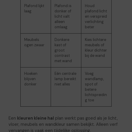
Plafond lijkt
Plafond is
Houd
laag
donker of
plafond licht
licht valt
en verspreid
alleen
verlichting
omlaag
beter
Meubels
Donkere
Kies lichtere
ogen zwaar
kast of
meubels of
groot
kleur dichter
contrast
bij de wand
met wand
Hoeken
Eén centrale
Voeg
blijven
lamp bereikt
wandlamp,
donker
niet alles
spot of
betere
lichtspreidin
g toe
Een
kleuren kleine hal
plan werkt pas goed als je licht,
vloer, meubels en wandkleur samen bekijkt. Alleen verf
vervangen is vaak een tijdelijke oplossing.