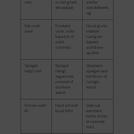
vies
is niet goed
sterke
afwasbaar
wandafwerki
ng
Hal voelt
Donkere
Houd grote
smal
vloer, volle
vlakken
kapstok of
rustig en
sterk
beperk
contrast
zichtbare
spullen
Spiegel
Spiegel
Verplaats
helpt niet
hangt
spiegel naar
tegenover
lichtbron of
rommel of
rustige
donkere
wand
wand
Entree voelt
Hard wit met
Gebruik
kil
koud licht
warmere
lichte tinten
en warmer
licht