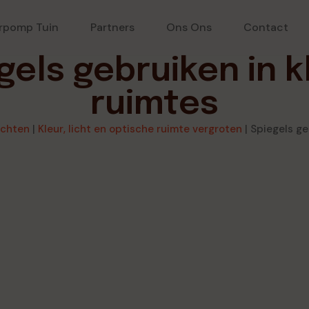
rpomp Tuin
Partners
Ons Ons
Contact
gels gebruiken in k
ruimtes
ichten
|
Kleur, licht en optische ruimte vergroten
|
Spiegels ge