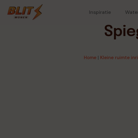
Inspiratie
Wate
Spie
Home
|
Kleine ruimte inr