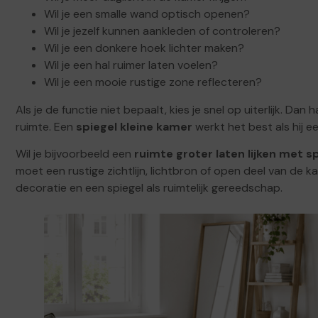
Wil je een smalle wand optisch openen?
Wil je jezelf kunnen aankleden of controleren?
Wil je een donkere hoek lichter maken?
Wil je een hal ruimer laten voelen?
Wil je een mooie rustige zone reflecteren?
Als je de functie niet bepaalt, kies je snel op uiterlijk. Da
ruimte. Een
spiegel kleine kamer
werkt het best als hij e
Wil je bijvoorbeeld een
ruimte groter laten lijken met s
moet een rustige zichtlijn, lichtbron of open deel van de k
decoratie en een spiegel als ruimtelijk gereedschap.