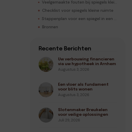
Veelgemaakte fouten bij spiegels kleine ruimte
Checklist voor spiegels kleine ruimte
Stappenplan voor een spiegel in een kleine ruimte
Bronnen
Recente Berichten
Uw verbouwing financieren
via uw hypotheek in Arnhem
Augustus 3, 2026
Een vloer als fundament
voor blits wonen
Augustus 3, 2026
Slotenmaker Breukelen
voor veilige oplossingen
Juli 29, 2026