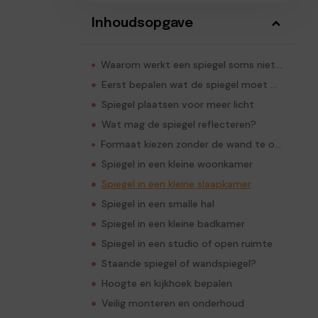
Inhoudsopgave
Waarom werkt een spiegel soms niet goed?
Eerst bepalen wat de spiegel moet doen
Spiegel plaatsen voor meer licht
Wat mag de spiegel reflecteren?
Formaat kiezen zonder de wand te overheersen
Spiegel in een kleine woonkamer
Spiegel in een kleine slaapkamer
Spiegel in een smalle hal
Spiegel in een kleine badkamer
Spiegel in een studio of open ruimte
Staande spiegel of wandspiegel?
Hoogte en kijkhoek bepalen
Veilig monteren en onderhoud