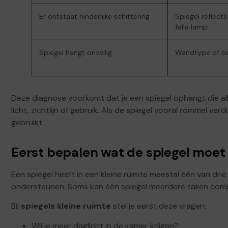
Er ontstaat hinderlijke schittering
Spiegel reflecte
felle lamp
Spiegel hangt onveilig
Wandtype of bev
Deze diagnose voorkomt dat je een spiegel ophangt die al
licht, zichtlijn of gebruik. Als de spiegel vooral rommel ver
gebruikt.
Eerst bepalen wat de spiegel moet
Een spiegel heeft in een kleine ruimte meestal één van drie
ondersteunen. Soms kan één spiegel meerdere taken comb
Bij
spiegels kleine ruimte
stel je eerst deze vragen:
Wil je meer daglicht in de kamer krijgen?