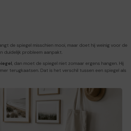
n hangt de spiegel misschien mooi, maar doet hij weinig voor de
en duidelijk probleem aanpakt.
piegel
, dan moet de spiegel niet zomaar ergens hangen. Hij
amer terugkaatsen. Dat is het verschil tussen een spiegel als