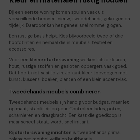
Kleur en materialen rustig houden
Bij een eerste woning komen spullen vaak uit
verschillende bronnen: nieuw, tweedehands, gekregen en
tijdelijk. Daardoor kan het geheel snel rommelig ogen.
Een rustige basis helpt. Kies bijvoorbeeld twee of drie
hoofdtinten en herhaal die in meubels, textiel en
accessoires.
Voor een
kleine starterswoning
werken lichte kleuren,
hout, rustige stoffen en gesloten opbergers vaak goed.
Dat hoeft niet saai te zijn. Je kunt kleur toevoegen met
kunst, kussens, boeken, planten of een klein accentvlak.
Tweedehands meubels combineren
Tweedehands meubels zijn handig voor budget, maar let
op maat, stabiliteit en geur. Controleer lades, poten,
scharnieren en draagkracht. Een kast die goedkoop is
maar scheef staat, wordt snel irritant.
Bij
starterswoning inrichten
is tweedehands prima,
zolang het meubel veilig en bruikbaar is.