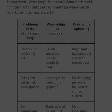
beoordeelt. Waar loopt het vast? Waar ontbreekt
functie? Waar ontstaat rommel? En welke keuze
voorkomt later extra werk?
Probleem
Waarschijn
Praktische
in de
lijke
oplossing
starterswo
oorzaak
ning
De woning
Te veel
Begin met
voelt snel
meubels
basismeubel
vol
zonder
s en laat
duidelijke
ruimte over
taak
Er is geen
Opbergen is
Maak opslag
vaste plek
niet vooraf
per zone:
voor spullen
gepland
hal, keuken,
wonen,
slapen
De
Bank, tafel of
Meet
woonkamer
tv-meubel
looplijnen