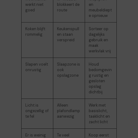
werkt niet
blokkeert de
en
goed
route
meubeldiept
e opnieuw
Koken blijft
Keukenspull
Sorteer op
rommelig
en staan
dagelijks
verspreid
gebruik en
maak
werkvlak vrij
Slapen voelt
Slaapzone is
Houd
onrustig
ook
bedomgevin
opslagzone
g rustig en
gesloten
opslag
dichtbij
Licht is
Alleen
Werk met
ongezellig of
plafondlamp
basislicht,
te fel
aanwezig
taaklicht en
zacht licht
Er is weinig
Te veel
Koop eerst