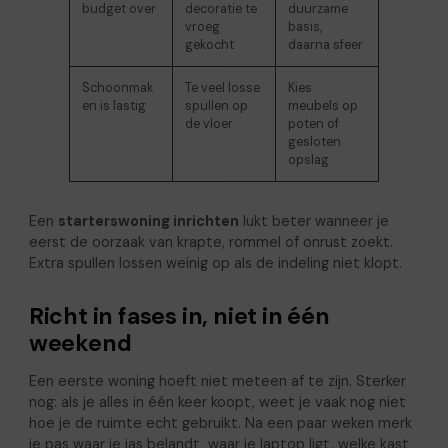
budget over
decoratie te
duurzame
vroeg
basis,
gekocht
daarna sfeer
Schoonmak
Te veel losse
Kies
en is lastig
spullen op
meubels op
de vloer
poten of
gesloten
opslag
Een
starterswoning inrichten
lukt beter wanneer je
eerst de oorzaak van krapte, rommel of onrust zoekt.
Extra spullen lossen weinig op als de indeling niet klopt.
Richt in fases in, niet in één
weekend
Een eerste woning hoeft niet meteen af te zijn. Sterker
nog: als je alles in één keer koopt, weet je vaak nog niet
hoe je de ruimte echt gebruikt. Na een paar weken merk
je pas waar je jas belandt, waar je laptop ligt, welke kast