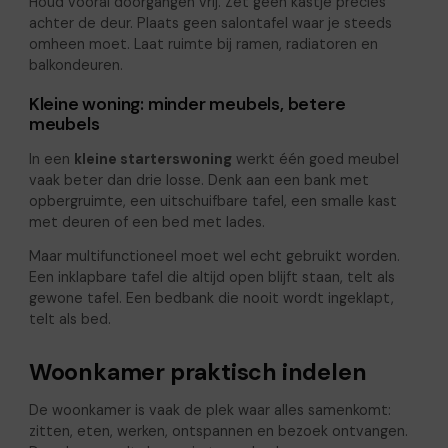
Houd vooral doorgangen vrij. Zet geen kastje precies
achter de deur. Plaats geen salontafel waar je steeds
omheen moet. Laat ruimte bij ramen, radiatoren en
balkondeuren.
Kleine woning: minder meubels, betere
meubels
In een
kleine starterswoning
werkt één goed meubel
vaak beter dan drie losse. Denk aan een bank met
opbergruimte, een uitschuifbare tafel, een smalle kast
met deuren of een bed met lades.
Maar multifunctioneel moet wel echt gebruikt worden.
Een inklapbare tafel die altijd open blijft staan, telt als
gewone tafel. Een bedbank die nooit wordt ingeklapt,
telt als bed.
Woonkamer praktisch indelen
De woonkamer is vaak de plek waar alles samenkomt:
zitten, eten, werken, ontspannen en bezoek ontvangen.