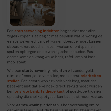
Een
starterswoning inrichten
begint niet met alles
tegelijk kopen. Het begint met bepalen wat je woning de
eerste weken echt moet kunnen doen. Je moet kunnen
slapen, koken, douchen, eten, werken of ontspannen,
spullen opbergen en de woning schoonhouden. Pas
daarna komt de vraag welke bank, tafel, lamp of kast
mooi staat.
Wie een
starterswoning inrichten
wil zonder geld,
ruimte of energie te verspillen, moet eerst
prioriteiten
stellen
. Een eerste woning voelt vaak leeg, maar dat
betekent niet dat elke hoek direct gevuld moet worden.
Een
te grote bank, te diepe kast
of goedkope tijdelijke
oplossing die snel kapotgaat, kan later juist meer kosten.
Voor
eerste woning inrichten
is het verstandig om te
denken in fases. Eerst de basis veilig en bruikbaar maken.