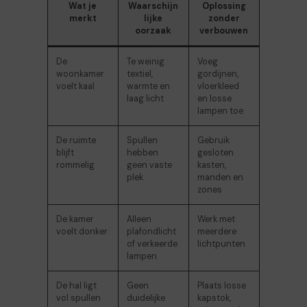
Wat je
Waarschijn
Oplossing
merkt
lijke
zonder
oorzaak
verbouwen
De
Te weinig
Voeg
woonkamer
textiel,
gordijnen,
voelt kaal
warmte en
vloerkleed
laag licht
en losse
lampen toe
De ruimte
Spullen
Gebruik
blijft
hebben
gesloten
rommelig
geen vaste
kasten,
plek
manden en
zones
De kamer
Alleen
Werk met
voelt donker
plafondlicht
meerdere
of verkeerde
lichtpunten
lampen
De hal ligt
Geen
Plaats losse
vol spullen
duidelijke
kapstok,