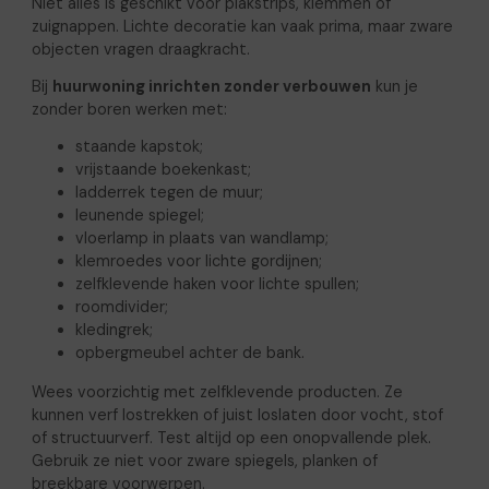
Niet alles is geschikt voor plakstrips, klemmen of
zuignappen. Lichte decoratie kan vaak prima, maar zware
objecten vragen draagkracht.
Bij
huurwoning inrichten zonder verbouwen
kun je
zonder boren werken met:
staande kapstok;
vrijstaande boekenkast;
ladderrek tegen de muur;
leunende spiegel;
vloerlamp in plaats van wandlamp;
klemroedes voor lichte gordijnen;
zelfklevende haken voor lichte spullen;
roomdivider;
kledingrek;
opbergmeubel achter de bank.
Wees voorzichtig met zelfklevende producten. Ze
kunnen verf lostrekken of juist loslaten door vocht, stof
of structuurverf. Test altijd op een onopvallende plek.
Gebruik ze niet voor zware spiegels, planken of
breekbare voorwerpen.