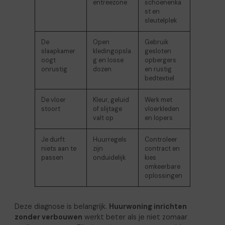
entreezone
schoenenka
st en
sleutelplek
De
Open
Gebruik
slaapkamer
kledingopsla
gesloten
oogt
g en losse
opbergers
onrustig
dozen
en rustig
bedtextiel
De vloer
Kleur, geluid
Werk met
stoort
of slijtage
vloerkleden
valt op
en lopers
Je durft
Huurregels
Controleer
niets aan te
zijn
contract en
passen
onduidelijk
kies
omkeerbare
oplossingen
Deze diagnose is belangrijk.
Huurwoning inrichten
zonder verbouwen
werkt beter als je niet zomaar