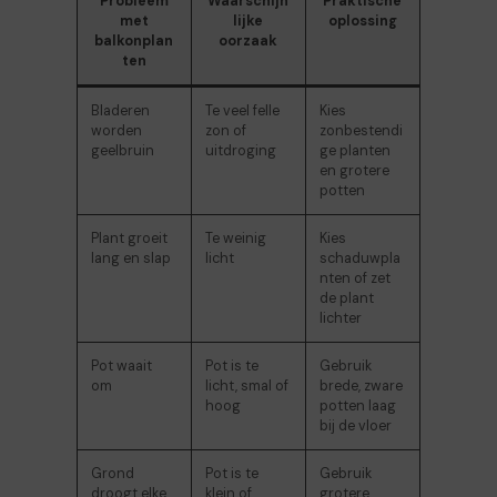
Probleem
Waarschijn
Praktische
met
lijke
oplossing
balkonplan
oorzaak
ten
Bladeren
Te veel felle
Kies
worden
zon of
zonbestendi
geelbruin
uitdroging
ge planten
en grotere
potten
Plant groeit
Te weinig
Kies
lang en slap
licht
schaduwpla
nten of zet
de plant
lichter
Pot waait
Pot is te
Gebruik
om
licht, smal of
brede, zware
hoog
potten laag
bij de vloer
Grond
Pot is te
Gebruik
droogt elke
klein of
grotere