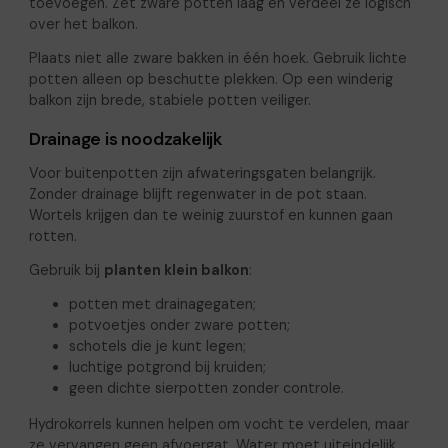
toevoegen. Zet zware potten laag en verdeel ze logisch
over het balkon.
Plaats niet alle zware bakken in één hoek. Gebruik lichte
potten alleen op beschutte plekken. Op een winderig
balkon zijn brede, stabiele potten veiliger.
Drainage is noodzakelijk
Voor buitenpotten zijn afwateringsgaten belangrijk.
Zonder drainage blijft regenwater in de pot staan.
Wortels krijgen dan te weinig zuurstof en kunnen gaan
rotten.
Gebruik bij
planten klein balkon
:
potten met drainagegaten;
potvoetjes onder zware potten;
schotels die je kunt legen;
luchtige potgrond bij kruiden;
geen dichte sierpotten zonder controle.
Hydrokorrels kunnen helpen om vocht te verdelen, maar
ze vervangen geen afvoergat. Water moet uiteindelijk