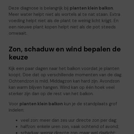
Deze diagnose is belangrijk bij
planten klein balkon
.
Meer water helpt niet als wortels al te nat staan. Extra
voeding helpt niet als de plant te weinig licht krijgt. En
een nieuwe plant kopen helpt niet als de pot steeds
omwaait.
Zon, schaduw en wind bepalen de
keuze
Kijk een paar dagen naar het balkon voordat je planten
koopt. Doe dat op verschillende momenten van de dag.
Ochtendzon is mild. Middagzon kan hard zijn. Avondzon
kan warm blijven hangen. Wind kan op één hoek veel
sterker zijn dan op de rest van het balkon.
Voor
planten klein balkon
kun je de standplaats grof
indelen:
veel zon: meer dan zes uur directe zon per dag;
halfzon: enkele uren zon, vaak ochtend of avond;
schaduw: weinig directe zon, maar wel daglicht;