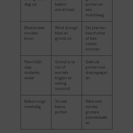
dag uit
balkon
potten en
wordt heet
een
mulchlaag
Bladranden
Wind droogt
Zet planten
worden
blad en
beschutter
bruin
grond uit
of kies
sterke
soorten
Plant blijft
Grond is te
Gebruik
slap
nat of
potten met
ondanks
wortels
drainagegat
water
krijgen te
en
weinig
zuurstof
Balkon oogt
Te veel
Werk met
rommelig
kleine
minder,
potten
grotere
plantenbakk
en