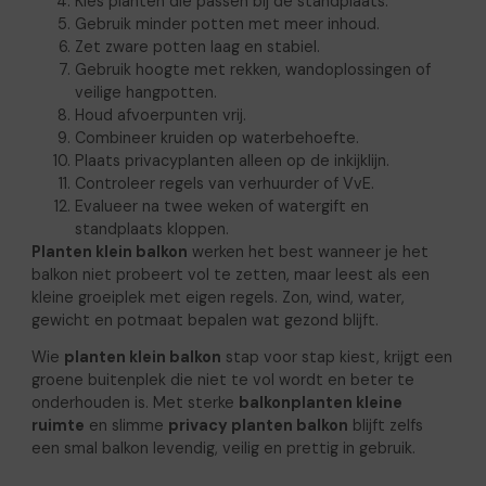
Kies planten die passen bij de standplaats.
Gebruik minder potten met meer inhoud.
Zet zware potten laag en stabiel.
Gebruik hoogte met rekken, wandoplossingen of
veilige hangpotten.
Houd afvoerpunten vrij.
Combineer kruiden op waterbehoefte.
Plaats privacyplanten alleen op de inkijklijn.
Controleer regels van verhuurder of VvE.
Evalueer na twee weken of watergift en
standplaats kloppen.
Planten klein balkon
werken het best wanneer je het
balkon niet probeert vol te zetten, maar leest als een
kleine groeiplek met eigen regels. Zon, wind, water,
gewicht en potmaat bepalen wat gezond blijft.
Wie
planten klein balkon
stap voor stap kiest, krijgt een
groene buitenplek die niet te vol wordt en beter te
onderhouden is. Met sterke
balkonplanten kleine
ruimte
en slimme
privacy planten balkon
blijft zelfs
een smal balkon levendig, veilig en prettig in gebruik.