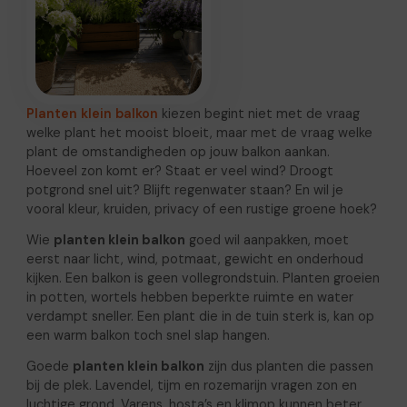
Planten klein balkon
kiezen begint niet met de vraag
welke plant het mooist bloeit, maar met de vraag welke
plant de omstandigheden op jouw balkon aankan.
Hoeveel zon komt er? Staat er veel wind? Droogt
potgrond snel uit? Blijft regenwater staan? En wil je
vooral kleur, kruiden, privacy of een rustige groene hoek?
Wie
planten klein balkon
goed wil aanpakken, moet
eerst naar licht, wind, potmaat, gewicht en onderhoud
kijken. Een balkon is geen vollegrondstuin. Planten groeien
in potten, wortels hebben beperkte ruimte en water
verdampt sneller. Een plant die in de tuin sterk is, kan op
een warm balkon toch snel slap hangen.
Goede
planten klein balkon
zijn dus planten die passen
bij de plek. Lavendel, tijm en rozemarijn vragen zon en
luchtige grond. Varens, hosta’s en klimop kunnen beter