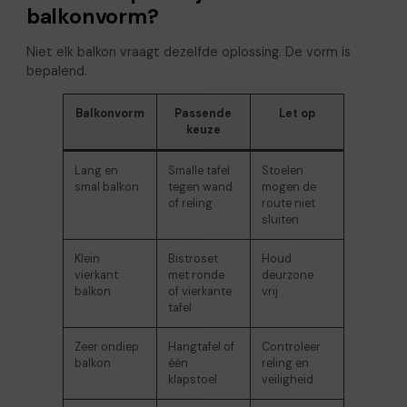
balkonvorm?
Niet elk balkon vraagt dezelfde oplossing. De vorm is
bepalend.
Balkonvorm
Passende
Let op
keuze
Lang en
Smalle tafel
Stoelen
smal balkon
tegen wand
mogen de
of reling
route niet
sluiten
Klein
Bistroset
Houd
vierkant
met ronde
deurzone
balkon
of vierkante
vrij
tafel
Zeer ondiep
Hangtafel of
Controleer
balkon
één
reling en
klapstoel
veiligheid