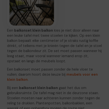
Een
balkonset klein balkon
kies je niet door alleen naar
een leuke tafel met twee stoelen te kijken. Op een klein
balkon bepaalt elke centimeter of je straks rustig koffie
drinkt, of telkens met je knieën tegen de tafel en je stoel
tegen de balkondeur zit. De set moet passen wanneer hij
leeg staat, maar vooral wanneer iemand erop zit,
opstaat en langs de meubels loopt.
Een balkonset moet passen zonder de hele vloer te
vullen; daarom hoort deze keuze bij
meubels voor een
klein balkon
.
Bij een
balkonset klein balkon
gaat het dus om
gebruiksruimte. De tafel mag niet in de deurzone staan.
Stoelen moeten naar achteren kunnen zonder tegen de
reling te drukken. Plantenpotten, balkonbakken, een
wasrek of een opbergbox mogen de route niet