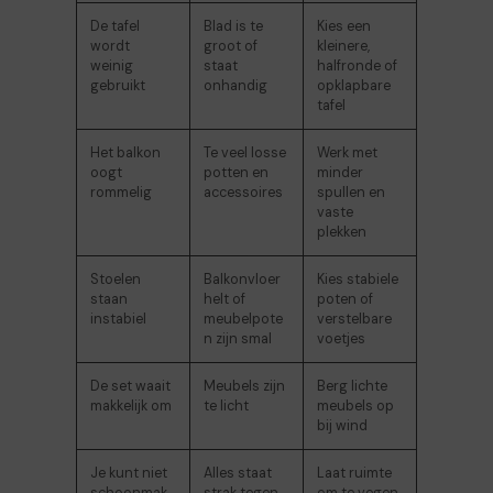
De tafel
Blad is te
Kies een
wordt
groot of
kleinere,
weinig
staat
halfronde of
gebruikt
onhandig
opklapbare
tafel
Het balkon
Te veel losse
Werk met
oogt
potten en
minder
rommelig
accessoires
spullen en
vaste
plekken
Stoelen
Balkonvloer
Kies stabiele
staan
helt of
poten of
instabiel
meubelpote
verstelbare
n zijn smal
voetjes
De set waait
Meubels zijn
Berg lichte
makkelijk om
te licht
meubels op
bij wind
Je kunt niet
Alles staat
Laat ruimte
schoonmak
strak tegen
om te vegen