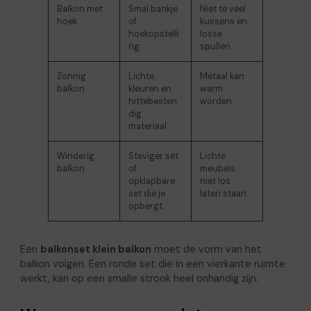
Balkon met
Smal bankje
Niet te veel
hoek
of
kussens en
hoekopstelli
losse
ng
spullen
Zonnig
Lichte
Metaal kan
balkon
kleuren en
warm
hittebesten
worden
dig
materiaal
Winderig
Steviger set
Lichte
balkon
of
meubels
opklapbare
niet los
set die je
laten staan
opbergt
Een
balkonset klein balkon
moet de vorm van het
balkon volgen. Een ronde set die in een vierkante ruimte
werkt, kan op een smalle strook heel onhandig zijn.