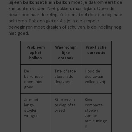
Bij een
balkonset klein balkon
moet je daarom eerst de
knelpunten vinden. Niet gokken, maar kijken. Open de
deur. Loop naar de reling. Zet een stoel denkbeeldig naar
achteren. Pak een gieter. Als je in die simpele
bewegingen moet draaien of schuiven, is de indeling nog
niet goed.
Probleem
Waarschijn
Praktische
op het
lijke
correctie
balkon
oorzaak
De
Tafel of stoel
Houd de
balkondeur
staat in de
deurzwaai
opent niet
deurzone
volledig vrij
goed
Je moet
Stoelen zijn
Kies
langs
te diep of te
compacte
stoelen
breed
stoelen
wringen
zonder
armleuninge
n