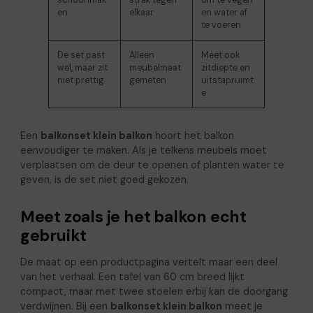
en
elkaar
en water af
te voeren
De set past
Alleen
Meet ook
wel, maar zit
meubelmaat
zitdiepte en
niet prettig
gemeten
uitstapruimt
e
Een
balkonset klein balkon
hoort het balkon
eenvoudiger te maken. Als je telkens meubels moet
verplaatsen om de deur te openen of planten water te
geven, is de set niet goed gekozen.
Meet zoals je het balkon echt
gebruikt
De maat op een productpagina vertelt maar een deel
van het verhaal. Een tafel van 60 cm breed lijkt
compact, maar met twee stoelen erbij kan de doorgang
verdwijnen. Bij een
balkonset klein balkon
meet je