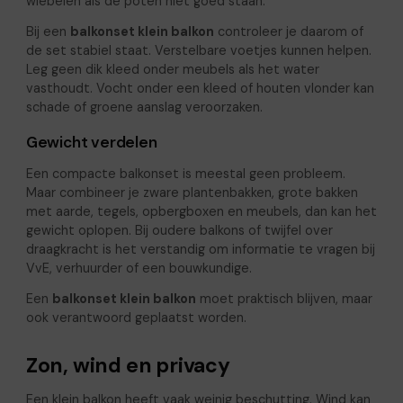
wiebelen als de poten niet goed staan.
Bij een
balkonset klein balkon
controleer je daarom of
de set stabiel staat. Verstelbare voetjes kunnen helpen.
Leg geen dik kleed onder meubels als het water
vasthoudt. Vocht onder een kleed of houten vlonder kan
schade of groene aanslag veroorzaken.
Gewicht verdelen
Een compacte balkonset is meestal geen probleem.
Maar combineer je zware plantenbakken, grote bakken
met aarde, tegels, opbergboxen en meubels, dan kan het
gewicht oplopen. Bij oudere balkons of twijfel over
draagkracht is het verstandig om informatie te vragen bij
VvE, verhuurder of een bouwkundige.
Een
balkonset klein balkon
moet praktisch blijven, maar
ook verantwoord geplaatst worden.
Zon, wind en privacy
Een klein balkon heeft vaak weinig beschutting. Wind kan