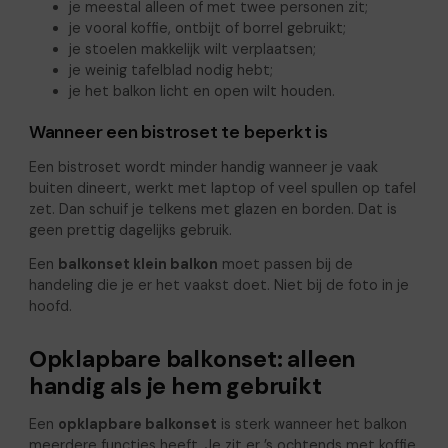
je meestal alleen of met twee personen zit;
je vooral koffie, ontbijt of borrel gebruikt;
je stoelen makkelijk wilt verplaatsen;
je weinig tafelblad nodig hebt;
je het balkon licht en open wilt houden.
Wanneer een bistroset te beperkt is
Een bistroset wordt minder handig wanneer je vaak
buiten dineert, werkt met laptop of veel spullen op tafel
zet. Dan schuif je telkens met glazen en borden. Dat is
geen prettig dagelijks gebruik.
Een
balkonset klein balkon
moet passen bij de
handeling die je er het vaakst doet. Niet bij de foto in je
hoofd.
Opklapbare balkonset: alleen
handig als je hem gebruikt
Een
opklapbare balkonset
is sterk wanneer het balkon
meerdere functies heeft. Je zit er ’s ochtends met koffie,