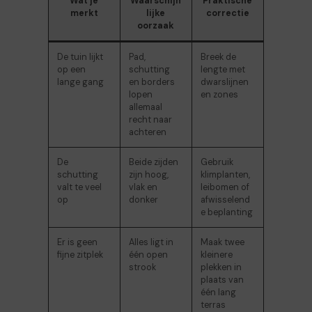
Wat je
Waarschijn
Praktische
merkt
lijke
correctie
oorzaak
De tuin lijkt
Pad,
Breek de
op een
schutting
lengte met
lange gang
en borders
dwarslijnen
lopen
en zones
allemaal
recht naar
achteren
De
Beide zijden
Gebruik
schutting
zijn hoog,
klimplanten,
valt te veel
vlak en
leibomen of
op
donker
afwisselend
e beplanting
Er is geen
Alles ligt in
Maak twee
fijne zitplek
één open
kleinere
strook
plekken in
plaats van
één lang
terras