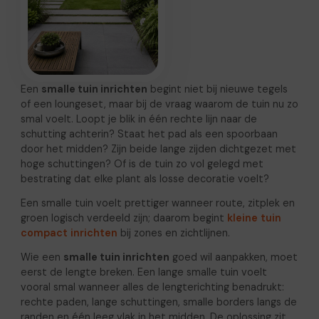
Een
smalle tuin inrichten
begint niet bij nieuwe tegels
of een loungeset, maar bij de vraag waarom de tuin nu zo
smal voelt. Loopt je blik in één rechte lijn naar de
schutting achterin? Staat het pad als een spoorbaan
door het midden? Zijn beide lange zijden dichtgezet met
hoge schuttingen? Of is de tuin zo vol gelegd met
bestrating dat elke plant als losse decoratie voelt?
Een smalle tuin voelt prettiger wanneer route, zitplek en
groen logisch verdeeld zijn; daarom begint
kleine tuin
compact inrichten
bij zones en zichtlijnen.
Wie een
smalle tuin inrichten
goed wil aanpakken, moet
eerst de lengte breken. Een lange smalle tuin voelt
vooral smal wanneer alles de lengterichting benadrukt:
rechte paden, lange schuttingen, smalle borders langs de
randen en één leeg vlak in het midden. De oplossing zit