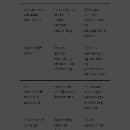
De tuin voelt
Te veel losse
Werk met
vol maar
potten of
bredere
niet groen
smalle
plantvakken
randjes
op
beplanting
strategische
plekken
Water blijft
Te veel
Gebruik
staan
dichte
halfverhardi
bestrating
ng, borders
of verkeerde
en
afwatering
waterdoorla
tende zones
De
Eén rechte
Plaats een
achterzijde
zichtlijn naar
blikvanger
trekt alle
de erfgrens
halverwege
aandacht
of werk met
bochten
Onderhoud
Beplanting
Houd
is lastig
staat te
werkruimte