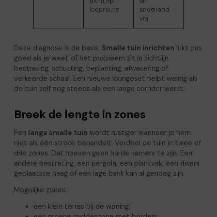
dicht op
en
looproute
snoeirand
vrij
Deze diagnose is de basis.
Smalle tuin inrichten
lukt pas
goed als je weet of het probleem zit in zichtlijn,
bestrating, schutting, beplanting, afwatering of
verkeerde schaal. Een nieuwe loungeset helpt weinig als
de tuin zelf nog steeds als een lange corridor werkt.
Breek de lengte in zones
Een
lange smalle tuin
wordt rustiger wanneer je hem
niet als één strook behandelt. Verdeel de tuin in twee of
drie zones. Dat hoeven geen harde kamers te zijn. Een
andere bestrating, een pergola, een plantvak, een dwars
geplaatste haag of een lage bank kan al genoeg zijn.
Mogelijke zones:
een klein terras bij de woning;
een groene middenzone met borders;