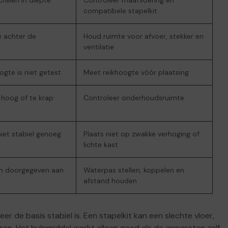
hillen in diepte
Controleer maatvoering en
compatibele stapelkit
e achter de
Houd ruimte voor afvoer, stekker en
ventilatie
ogte is niet getest
Meet reikhoogte vóór plaatsing
 hoog of te krap
Controleer onderhoudsruimte
iet stabiel genoeg
Plaats niet op zwakke verhoging of
lichte kast
den doorgegeven aan
Waterpas stellen, koppelen en
afstand houden
 de basis stabiel is. Een stapelkit kan een slechte vloer,
en. Het hulpmiddel werkt alleen goed als de apparaten zelf