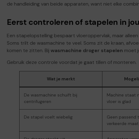
de handleiding van beide apparaten, want niet elke combin
Eerst controleren of stapelen in jo
Een stapelopstelling bespaart vloeroppervlak, maar alleen a
Soms trilt de wasmachine te veel. Soms zit de kraan, afvo
komen te zitten. Bij
wasmachine droger stapelen
moet je
Gebruik deze controle voordat je gaat tillen of monteren.
Wat je merkt
Mogeli
De wasmachine schuift bij
Machine staat n
centrifugeren
vloer is glad
De stapel voelt wiebelig
Geen passend t
verkeerde maat