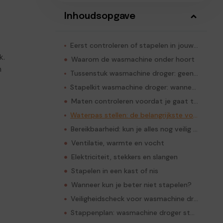
Inhoudsopgave
Eerst controleren of stapelen in jouw ruimte verstandig is
k.
Waarom de wasmachine onder hoort
m
Tussenstuk wasmachine droger: geen luxe, maar stabiliteit
Stapelkit wasmachine droger: wanneer heb je die nodig?
Maten controleren voordat je gaat tillen
Waterpas stellen: de belangrijkste voorbereidende stap
Bereikbaarheid: kun je alles nog veilig gebruiken?
Ventilatie, warmte en vocht
Elektriciteit, stekkers en slangen
Stapelen in een kast of nis
Wanneer kun je beter niet stapelen?
Veiligheidscheck voor wasmachine droger stapelen
Stappenplan: wasmachine droger stapelen