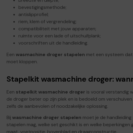
breedte en diepte;
bevestigingsmethode;
antislipprofiel;
riem, klem of vergrendeling;
compatibiliteit met jouw apparaten;
ruimte voor een lade of uitschuifplank;
voorschriften uit de handleiding.
Een
wasmachine droger stapelen
met een systeem dat 
moet kloppen.
Stapelkit wasmachine droger: wann
Een
stapelkit wasmachine droger
is vooral verstandig 
de droger beter op zijn plek en is bedoeld om verschuiven 
zelfs de aanbevolen of noodzakelijke oplossing.
Bij
wasmachine droger stapelen
moet je de handleiding 
stapelen mag, welke set geschikt is en welke beperkingen g
maat, voetpositie, bovenblad en draagconstructie.