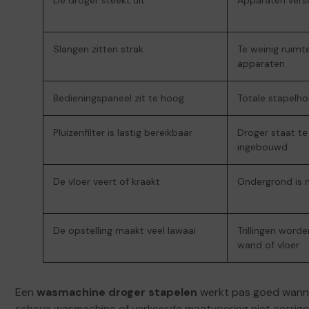
De droger steekt uit
Apparaten versc
Slangen zitten strak
Te weinig ruimt
apparaten
Bedieningspaneel zit te hoog
Totale stapelho
Pluizenfilter is lastig bereikbaar
Droger staat te
ingebouwd
De vloer veert of kraakt
Ondergrond is n
De opstelling maakt veel lawaai
Trillingen wor
wand of vloer
Een
wasmachine droger stapelen
werkt pas goed wanneer
scheve wasmachine of verkeerde maatvoering niet corriger