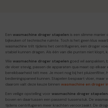
Een
wasmachine droger stapelen
is een slimme manier o
bijkeuken of technische ruimte. Toch is het geen klus waa
wasmachine trilt tijdens het centrifugeren, een droger voe
stabiel kunnen dragen. Als één van die punten niet klopt, kr
Wie
wasmachine droger stapelen
goed wil aanpakken, b
de vloer stevig, passen de apparaten qua maat op elkaar e
bereikbaarheid telt mee. Je moet nog bij het pluizenfilter,
bedieningspaneel kunnen. Stapelen bespaart vloer, maar vr
daarom valt deze keuze binnen
wasmachine en droger in
Een veilige opstelling voor
wasmachine droger stapelen
boven en daartussen een passend tussenstuk. De wasmach
tijdens centrifugeren meer krachten veroorzaakt. De droger