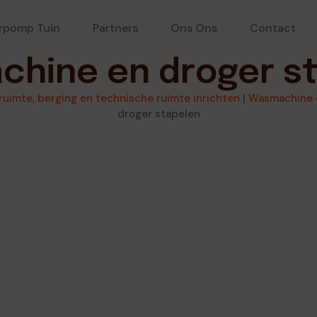
rpomp Tuin
Partners
Ons Ons
Contact
hine en droger s
ruimte, berging en technische ruimte inrichten
|
Wasmachine e
droger stapelen