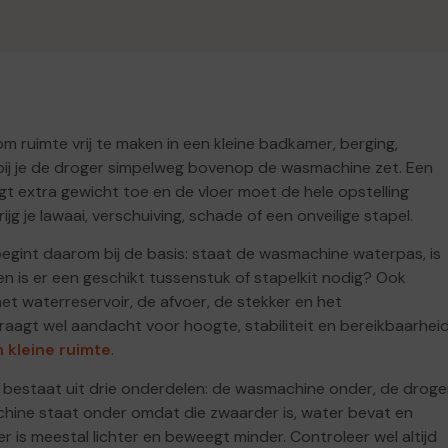
m ruimte vrij te maken in een kleine badkamer, berging,
rbij je de droger simpelweg bovenop de wasmachine zet. Een
gt extra gewicht toe en de vloer moet de hele opstelling
ijg je lawaai, verschuiving, schade of een onveilige stapel.
egint daarom bij de basis: staat de wasmachine waterpas, is
n is er een geschikt tussenstuk of stapelkit nodig? Ook
 het waterreservoir, de afvoer, de stekker en het
aagt wel aandacht voor hoogte, stabiliteit en bereikbaarheid
 kleine ruimte
.
bestaat uit drie onderdelen: de wasmachine onder, de droge
ine staat onder omdat die zwaarder is, water bevat en
 is meestal lichter en beweegt minder. Controleer wel altijd