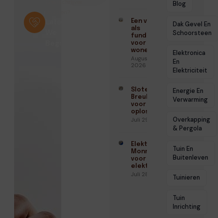
Gastschrijver
Blog
Worden?
Laten
Een vloer
Dak Gevel En
als
We
Schoorsteen
fundament
Beginnen
voor blits
wonen
Elektronica
Augustus 3,
En
2026
Elektriciteit
Slotenmaker
Energie En
Breukelen
Verwarming
voor veilige
oplossingen
Overkapping
Juli 29, 2026
& Pergola
Elektricien
Tuin En
Monnickendam
Buitenleven
voor veilige
elektra
Juli 28, 2026
Tuinieren
Tuin
Inrichting