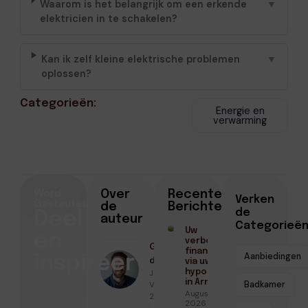
Waarom is het belangrijk om een erkende
▼
elektricien in te schakelen?
Kan ik zelf kleine elektrische problemen
▼
oplossen?
Categorieën:
Energie en
verwarming
Word
Over
Recente
Verken
Gastauteur
de
Berichten
de
Deel
auteur
Categorieë
Uw
en
verbouwing
Geschreven
financieren
Aanbiedingen
inspireer
door
via uw
Jeroen van
hypotheek
in Arnhem
Vliet ● april
Badkamer
Augustus 3,
20, 2026
2026