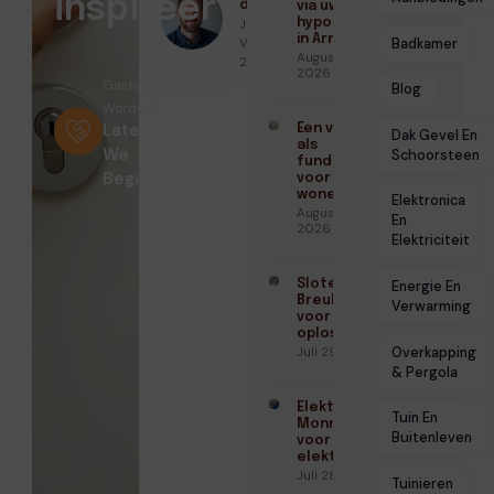
inspireer
door
via uw
Jeroen van
hypotheek
in Arnhem
Vliet ● juni 29,
Badkamer
Augustus 3,
2026
2026
Gastschrijver
Blog
Worden?
Laten
Een vloer
Dak Gevel En
als
We
Schoorsteen
fundament
Beginnen
voor blits
wonen
Elektronica
Augustus 3,
En
2026
Elektriciteit
Slotenmaker
Energie En
Breukelen
Verwarming
voor veilige
oplossingen
Overkapping
Juli 29, 2026
& Pergola
Elektricien
Tuin En
Monnickendam
Buitenleven
voor veilige
elektra
Juli 28, 2026
Tuinieren