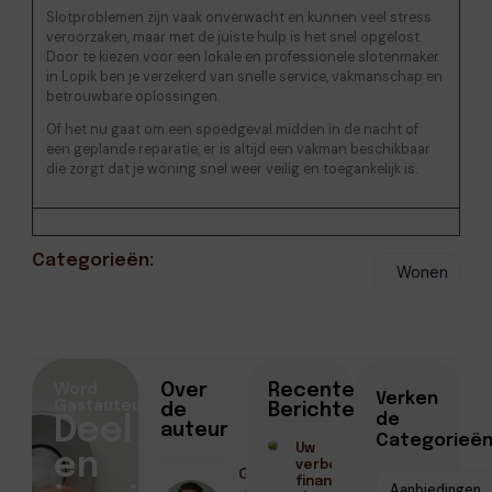
Slotproblemen zijn vaak onverwacht en kunnen veel stress
veroorzaken, maar met de juiste hulp is het snel opgelost.
Door te kiezen voor een lokale en professionele slotenmaker
in Lopik ben je verzekerd van snelle service, vakmanschap en
betrouwbare oplossingen.
Of het nu gaat om een spoedgeval midden in de nacht of
een geplande reparatie, er is altijd een vakman beschikbaar
die zorgt dat je woning snel weer veilig en toegankelijk is.
Categorieën:
Wonen
Word
Over
Recente
Verken
Gastauteur
de
Berichten
de
Deel
auteur
Categorieë
Uw
en
verbouwing
Geschreven
financieren
Aanbiedingen