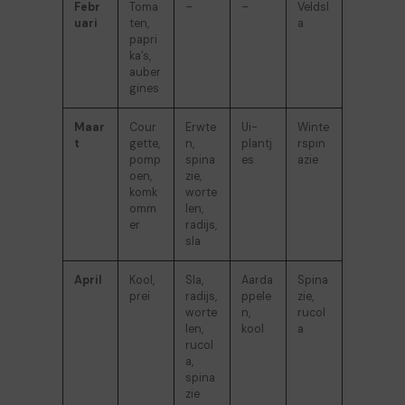
Febr
Toma
–
–
Veldsl
uari
ten,
a
papri
ka’s,
auber
gines
Maar
Cour
Erwte
Ui-
Winte
t
gette,
n,
plantj
rspin
pomp
spina
es
azie
oen,
zie,
komk
worte
omm
len,
er
radijs,
sla
April
Kool,
Sla,
Aarda
Spina
prei
radijs,
ppele
zie,
worte
n,
rucol
len,
kool
a
rucol
a,
spina
zie