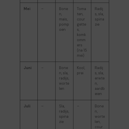
Mei
–
Bone
Toma
Radij
n,
ten,
s, sla,
maïs,
cour
spina
pomp
gette
zie
oen
s,
komk
omm
ers
(na 15
mei)
Juni
–
Bone
Kool,
Radij
n, sla,
prei
s, sla,
radijs,
erwte
worte
n,
len
aardb
eien
Juli
–
Sla,
–
Bone
radijs,
n,
spina
worte
zie
len,
cour