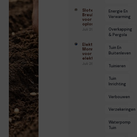
Slotenmaker
Energie En
Breukelen
Verwarming
voor veilige
oplossingen
Overkapping
Juli 29, 2026
& Pergola
Elektricien
Tuin En
Monnickendam
Buitenleven
voor veilige
elektra
Juli 28, 2026
Tuinieren
Tuin
Inrichting
Verbouwen
Verzekeringen
Waterpomp
Tuin