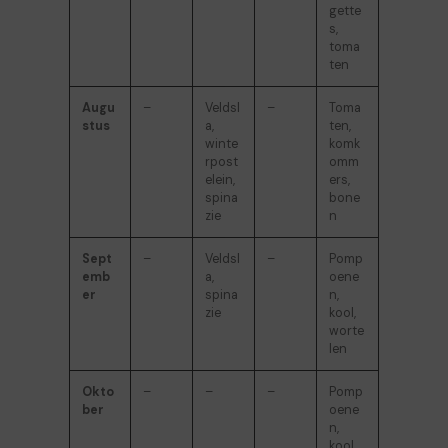
gette
s,
toma
ten
Augu
–
Veldsl
–
Toma
stus
a,
ten,
winte
komk
rpost
omm
elein,
ers,
spina
bone
zie
n
Sept
–
Veldsl
–
Pomp
emb
a,
oene
er
spina
n,
zie
kool,
worte
len
Okto
–
–
–
Pomp
ber
oene
n,
kool,