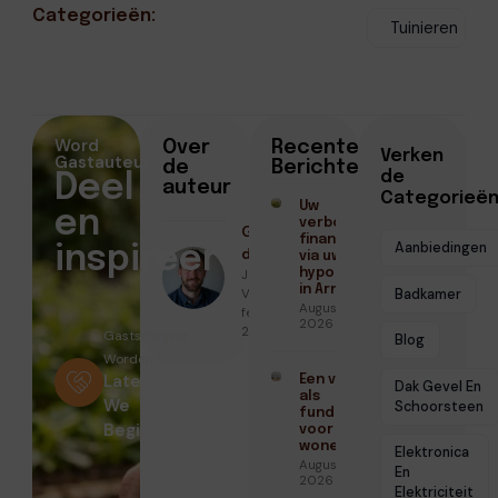
Categorieën:
Tuinieren
Word
Over
Recente
Verken
Gastauteur
de
Berichten
de
Deel
auteur
Categorieë
Uw
en
verbouwing
Geschreven
financieren
Aanbiedingen
inspireer
door
via uw
Jeroen van
hypotheek
in Arnhem
Vliet ●
Badkamer
Augustus 3,
februari 9,
2026
2026
Gastschrijver
Blog
Worden?
Laten
Een vloer
Dak Gevel En
als
We
Schoorsteen
fundament
Beginnen
voor blits
wonen
Elektronica
Augustus 3,
En
2026
Elektriciteit