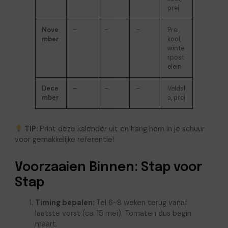
prei
Nove
–
–
–
Prei,
mber
kool,
winte
rpost
elein
Dece
–
–
–
Veldsl
mber
a, prei
TIP:
Print deze kalender uit en hang hem in je schuur
voor gemakkelijke referentie!
Voorzaaien Binnen: Stap voor
Stap
Timing bepalen:
Tel 6-8 weken terug vanaf
laatste vorst (ca. 15 mei). Tomaten dus begin
maart.