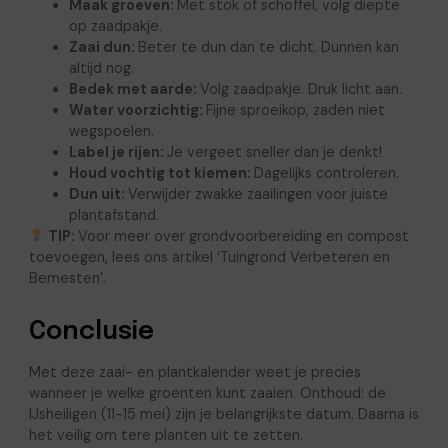
Maak groeven:
Met stok of schoffel, volg diepte
op zaadpakje.
Zaai dun:
Beter te dun dan te dicht. Dunnen kan
altijd nog.
Bedek met aarde:
Volg zaadpakje. Druk licht aan.
Water voorzichtig:
Fijne sproeikop, zaden niet
wegspoelen.
Label je rijen:
Je vergeet sneller dan je denkt!
Houd vochtig tot kiemen:
Dagelijks controleren.
Dun uit:
Verwijder zwakke zaailingen voor juiste
plantafstand.
TIP:
Voor meer over grondvoorbereiding en compost
toevoegen, lees ons artikel ‘Tuingrond Verbeteren en
Bemesten’.
Conclusie
Met deze zaai- en plantkalender weet je precies
wanneer je welke groenten kunt zaaien. Onthoud: de
IJsheiligen (11-15 mei) zijn je belangrijkste datum. Daarna is
het veilig om tere planten uit te zetten.