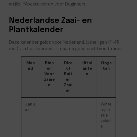
artikel ‘Moestuinieren voor Beginners’.
Nederlandse Zaai- en
Plantkalender
Deze kalender geldt voor Nederland. IJsheiligen (11-15
mei) zijn het keerpunt – daarna geen nachtvorst meer.
Maa
Binn
Dire
Uitpl
Oogs
nd
en
ct
ante
ten
Voor
Buit
n
zaaie
en
n
Zaai
en
Janu
–
–
–
Winte
ari
rspin
azie,
veldsl
a