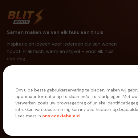
Samen maken we van elk huis een thuis
Inspiratie en ideeën voor iedereen die van wonen
houdt. Praktisch, warm en stijlvol – voor elk huis,
elke dag.
Om u de beste gebruikerservaring te bieden, maken wij gebr
apparaatinformatie op te slaan en/of te raadplegen. Met u
verwerken, zoals uw browsegedrag of unieke identificatiege
intrekken van toestemming kan invloed hebben op bepaalde 
Lees meer in
ons cookiebeleid
.
© 2026 Blitswonen.nl. Alle rechten voorbehouden.