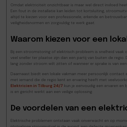
Omdat elektriciteit onzichtbaar is maar wel direct invloed hee
Een fout in de installatie kan leiden tot kortsluiting, stroomui
altijd te kiezen voor een professionele, erkende en betrouwbar
veiligheidsnormen en zorgvuldig te werk gaat.
Waarom kiezen voor een lokale
Bij een stroomstoring of elektrisch probleem is snelheid vaak cr
veel sneller ter plaatse zijn dan een partij van buiten de regio. 
lang zonder stroom wilt zitten of wanneer er sprake is van een 
Daarnaast biedt een lokale vakman meer persoonlijk contact e
met iemand die de regio kent en ervaring heeft met veelvoorko
Elektricien in Tilburg 24/7
kun je eenvoudig een ervaren en b
is en gericht werkt aan een veilige oplossing.
De voordelen van een elektr
Elektrische problemen ontstaan vaak onverwacht en op moment
plotselinge stroomuitval in de avond, een defecte groepenkast