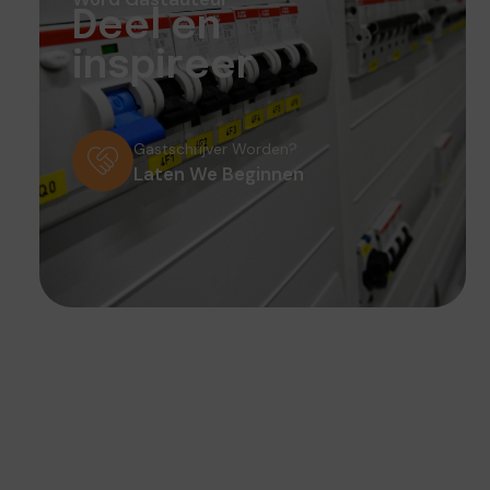
Deel en
inspireer
Gastschrijver Worden?
Laten We Beginnen