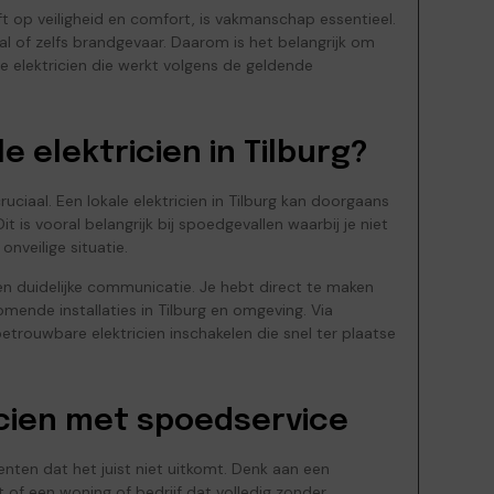
ft op veiligheid en comfort, is vakmanschap essentieel.
tval of zelfs brandgevaar. Daarom is het belangrijk om
e elektricien die werkt volgens de geldende
 elektricien in Tilburg?
uciaal. Een lokale elektricien in Tilburg kan doorgaans
Dit is vooral belangrijk bij spoedgevallen waarbij je niet
onveilige situatie.
n duidelijke communicatie. Je hebt direct te maken
mende installaties in Tilburg en omgeving. Via
etrouwbare elektricien inschakelen die snel ter plaatse
icien met spoedservice
en dat het juist niet uitkomt. Denk aan een
 of een woning of bedrijf dat volledig zonder