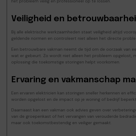
het probleem veilig en professioneel op te lossen.
Veiligheid en betrouwbaarhe
Bij alle elektrische werkzaamheden staat veiligheid altijd voor
geldende normen en controleert niet alleen het directe proble
Een betrouwbare vakman neemt de tijd om de oorzaak van een s
wat er gebeurt. Zo wordt niet alleen het probleem opgelost, 
oplossing die toekomstige storingen helpt voorkomen.
Ervaring en vakmanschap mak
Een ervaren elektricien kan storingen sneller herkennen en effi
worden opgelost en de impact op je woning of bedrijf beperkt b
Daarnaast kan een vakman ook advies geven over verbeteringen 
van de groepenkast of het vervangen van verouderde bedrading.
maar ook toekomstbestendig en veiliger gemaakt.