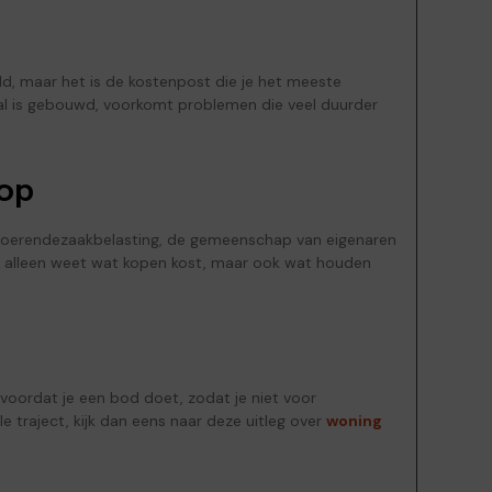
eld, maar het is de kostenpost die je het meeste
gaal is gebouwd, voorkomt problemen die veel duurder
oop
 onroerendezaakbelasting, de gemeenschap van eigenaren
iet alleen weet wat kopen kost, maar ook wat houden
n
voordat je een bod doet, zodat je niet voor
e traject, kijk dan eens naar deze uitleg over
woning