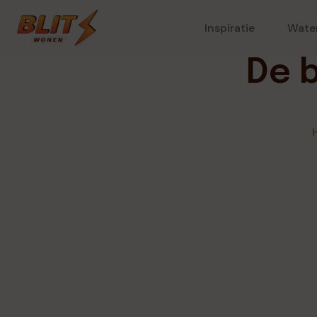
Inspiratie
Wate
De 