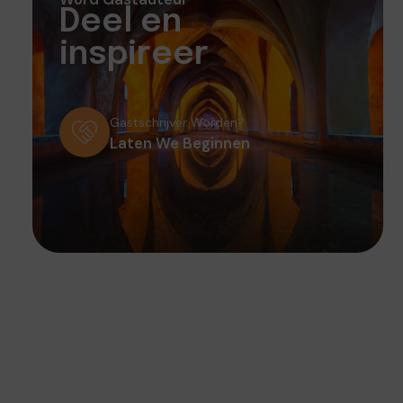
Deel en
inspireer
Gastschrijver Worden?
Laten We Beginnen